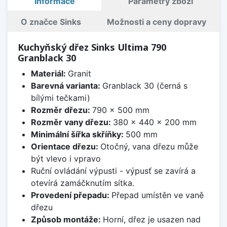
Informace
Parametry zboží
O značce Sinks
Možnosti a ceny dopravy
Kuchyňský dřez Sinks Ultima 790
Granblack 30
Materiál:
Granit
Barevná varianta:
Granblack 30 (černá s
bílými tečkami)
Rozměr dřezu:
790 x 500 mm
Rozměr vany dřezu:
380 x 440 x 200 mm
Minimální šířka skříňky:
500 mm
Orientace dřezu:
Otočný, vana dřezu může
být vlevo i vpravo
Ruční ovládání výpusti - výpusť se zavírá a
otevírá zamáčknutím sítka.
Provedení přepadu:
Přepad umístěn ve vaně
dřezu
Způsob montáže:
Horní, dřez je usazen nad