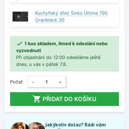
Kuchyňský dřez Sinks Ultima 790
Granblack 30

1 kus skladem, ihned k odeslání nebo
vyzvednutí
Při objednání do 12:00 odesíláme ještě
dnes, u vás v pátek 7.8..
Počet
−
+

PŘIDAT DO KOŠÍKU
Jakýkoliv dotaz? Rádi vám