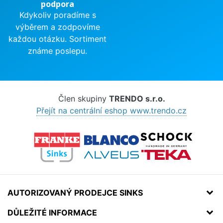
podpora
Kdykoliv poradíme s
výběrem a zodpovíme
každou otázku. Sortiment
známe poslepu.
Člen skupiny
TRENDO s.r.o.
Přejít na centrální eshop www.trendo.cz
AUTORIZOVANÝ PRODEJCE SINKS
DŮLEŽITÉ INFORMACE