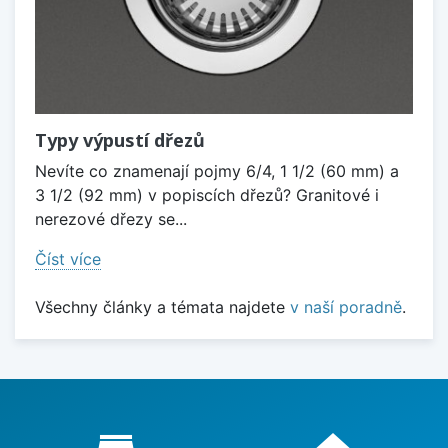
Typy výpustí dřezů
Nevíte co znamenají pojmy 6/4, 1 1/2 (60 mm) a
3 1/2 (92 mm) v popiscích dřezů? Granitové i
nerezové dřezy se...
Číst více
Všechny články a témata najdete
v naší poradně
.
Proč nakupovat u nás?