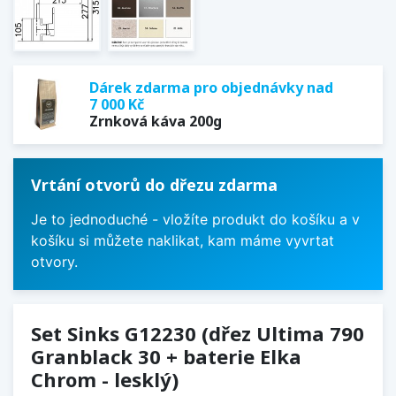
Dárek zdarma pro objednávky nad
7 000 Kč
Zrnková káva 200g
Vrtání otvorů do dřezu zdarma
Je to jednoduché - vložíte produkt do košíku a v
košíku si můžete naklikat, kam máme vyvrtat
otvory.
Set Sinks G12230 (dřez Ultima 790
Granblack 30 + baterie Elka
Chrom - lesklý)