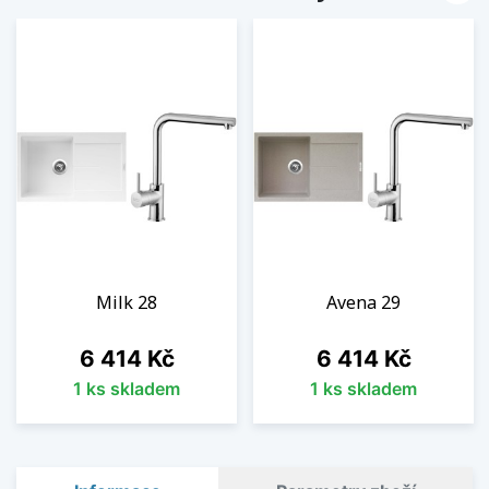
Milk 28
Avena 29
Cena
Cena
6 414 Kč
6 414 Kč
1 ks skladem
1 ks skladem