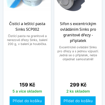
Čistící a leštící pasta
Sifon s excentrickým
Sinks SCP002
ovládáním Sinks pro
granitové dřezy -
Čistící pasta na granitové a
příplatek
nerezové dřezy Sinks, balení
200 g, v balení je houbička.
Excentrické ovládání Sinks
pro dřezy a s jednou výpustí.
Jedná se o příplatek, nelze
objednat samostatně!
Cena
Cena
159 Kč
299 Kč
5 a více skladem
2 ks skladem
Přidat do košíku
Přidat do košíku