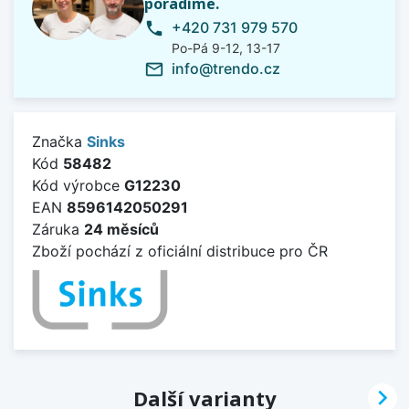
poradíme.
+420 731 979 570
phone
Po-Pá 9-12, 13-17
info@trendo.cz
mail_outline
Značka
Sinks
Kód
58482
Kód výrobce
G12230
EAN
8596142050291
Záruka
24 měsíců
Zboží pochází z oficiální distribuce pro ČR

Další varianty