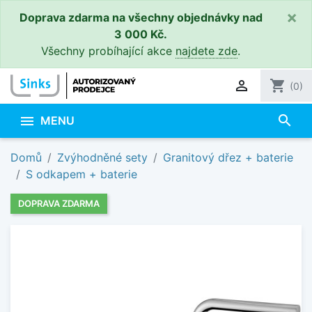
×
Doprava zdarma na všechny objednávky nad
3 000 Kč.
Všechny probíhající akce
najdete zde
.

shopping_cart
(0)
search

MENU
Domů
Zvýhodněné sety
Granitový dřez + baterie
S odkapem + baterie
DOPRAVA ZDARMA