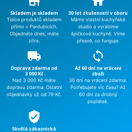
store_mall_directory
home
Skladem je skladem
30 let zkušeností v oboru
Tisíce produktů skladem
Máme vlastní kuchyňské
přímo v Pardubicích.
studio a vyrábíme
Objednáte dnes, máte
špičkové kuchyně. Víme
zítra.
přesně, co funguje.
local_shipping
sync
Doprava zdarma od
Až 60 dní na vrácení
3 000 Kč
zboží
Nad 3 000 Kč máte
30 dní na vrácení zdarma.
dopravu zdarma. Ostatní
Potřebujete víc času? Až
objednávky už od 79 Kč.
60 dní za drobný
poplatek.
verified_user
Skvělá zákaznická