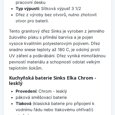
pracovní desku
Typ výpusti:
Sítková výpusť 3 1/2
Dřez z výroby bez otvorů, nutno zhotovit
otvor pro baterii.
Tento granitový dřez Sinks je vyroben z jemného
žulového písku s příměsí barviva a je pojen
vysoce kvalitním polyesterovým pojivem. Dřez
snadno snese teploty až 180 C, je odolný proti
UV záření a poškrábání. Dřez vyniká mimořádnou
pevností materiálu a schopností odolat velkým
teplotním šokům.
Kuchyňská baterie Sinks Elka Chrom -
lesklý
Provedení:
Chrom - lesklý
páková směšovací baterie
Tlaková
(klasická baterie pro připojení k
vodnímu řádu nebo tlakovému ohřívači)