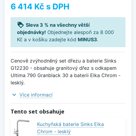
6 414 Kč
s DPH
loyalty
Sleva 3 % na všechny větší
objednávky!
Objednejte alespoň za 8 000
Kč a v košíku zadejte kód
MINUS3
.
Cenově zvýhodněný set dřezu a baterie Sinks
G12230 - obsahuje granitový dřez s odkapem
Ultima 790 Granblack 30 a baterii Elka Chrom -
lesklý.
expand_more
Více informací
Tento set obsahuje
Kuchyňská baterie Sinks Elka
Chrom - lesklý