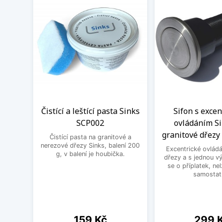
Čistící a leštící pasta Sinks
Sifon s exce
SCP002
ovládáním Si
granitové dřezy 
Čistící pasta na granitové a
nerezové dřezy Sinks, balení 200
Excentrické ovládá
g, v balení je houbička.
dřezy a s jednou v
se o příplatek, ne
samostat
Cena
Cena
159 Kč
299 