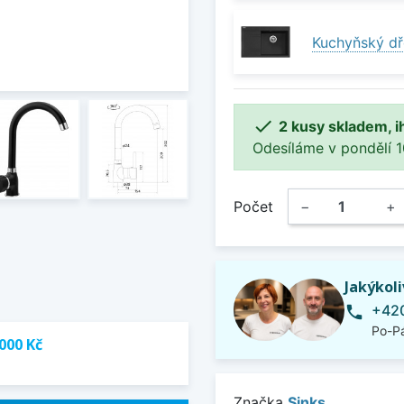
Kuchyňský dř

2 kusy skladem, i
Odesíláme v pondělí 10.
Počet
−
+
Jakýkol
+420
phone
Po-Pá
000 Kč
Značka
Sinks