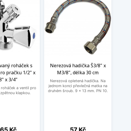
aný roháček s
Nerezová hadička Š3/8" x
BE
ro pračku 1/2" x
M3/8", délka 30 cm
3
8" x 3/4"
Nerezová opletená hadička. Na
BEK
jednom konci převlečná matka na
roháček a ventil pro
druhém šroub. 9 x 13 mm. PN 10.
 zpětnou klapkou.
ena
Cena
65 Kč
57 Kč