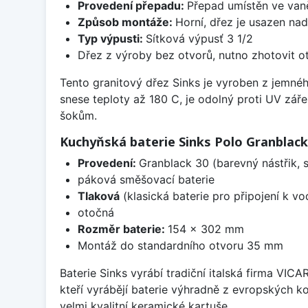
Provedení přepadu:
Přepad umístěn ve van
Způsob montáže:
Horní, dřez je usazen na
Typ výpusti:
Sítková výpusť 3 1/2
Dřez z výroby bez otvorů, nutno zhotovit ot
Tento granitový dřez Sinks je vyroben z jemné
snese teploty až 180 C, je odolný proti UV zář
šokům.
Kuchyňská baterie Sinks Polo Granblack
Provedení:
Granblack 30 (barevný nástřik,
páková směšovací baterie
Tlaková
(klasická baterie pro připojení k v
otočná
Rozměr baterie:
154 x 302 mm
Montáž do standardního otvoru 35 mm
Baterie Sinks vyrábí tradiční italská firma VIC
kteří vyrábějí baterie výhradně z evropských k
velmi kvalitní keramické kartuše.