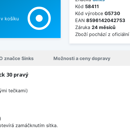
Kód
58411
adjust
Kód výrobce
G5730
 v košíku
EAN
8596142042753
Záruka
24 měsíců
Zboží pochází z oficiální
O značce Sinks
Možnosti a ceny dopravy
ck 30 pravý
lými tečkami)
)
 otevírá zamáčknutím sítka.