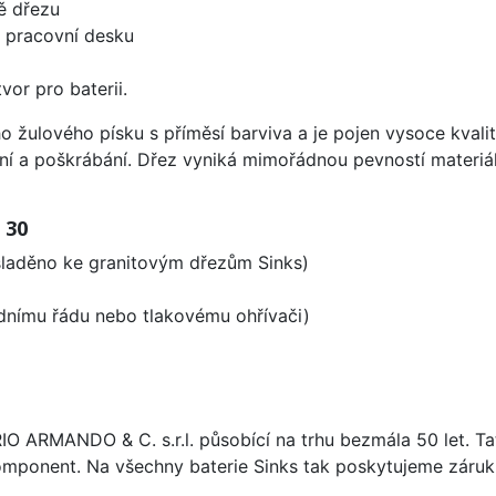
ě dřezu
d pracovní desku
vor pro baterii.
ho žulového písku s příměsí barviva a je pojen vysoce kva
ení a poškrábání. Dřez vyniká mimořádnou pevností materiá
 30
 sladěno ke granitovým dřezům Sinks)
odnímu řádu nebo tlakovému ohřívači)
ARIO ARMANDO & C. s.r.l. působící na trhu bezmála 50 let. T
omponent. Na všechny baterie Sinks tak poskytujeme záruku 