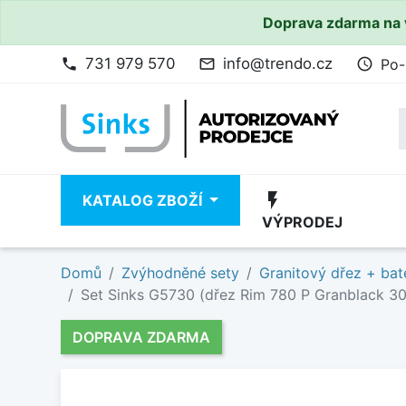
Doprava zdarma na 
731 979 570
info@trendo.cz
Po-
phone
mail_outline
access_time
flash_on
KATALOG ZBOŽÍ
VÝPRODEJ
Domů
Zvýhodněné sety
Granitový dřez + bat
Set Sinks G5730 (dřez Rim 780 P Granblack 30
DOPRAVA ZDARMA