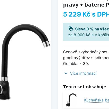
pravý + baterie 
5 229 Kč
s DP
loyalty
Sleva 3 % na všec
za 8 000 Kč a v koší
Cenově zvýhodněný set d
granitový dřez s odkape
Granblack 30.
expand_more
Více informací
Tento set obsahuje
Kuchyňská ba