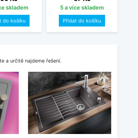
íce skladem
5 a více skladem
t do košíku
Přidat do košíku
e a určitě najdeme řešení.