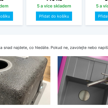
adem
5 a více skladem
5 a v
košíku
Přidat do košíku
Přida
a snad najdete, co hledáte. Pokud ne, zavolejte nebo napišt