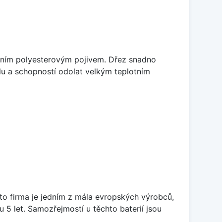
litním polyesterovým pojivem. Dřez snadno
lu a schopností odolat velkým teplotním
ato firma je jedním z mála evropských výrobců,
5 let. Samozřejmostí u těchto baterií jsou