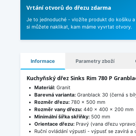
Vrtání otvorů do dřezu zdarma
Je to jednoduché - vložíte produkt do košíku a
si můžete naklikat, kam máme vyvrtat otvory.
Informace
Parametry zboží
Kuchyňský dřez Sinks Rim 780 P Granbla
Materiál:
Granit
Barevná varianta:
Granblack 30 (černá s bí
Rozměr dřezu:
780 x 500 mm
Rozměr vany dřezu:
440 x 400 x 200 mm
Minimální šířka skříňky:
500 mm
Orientace dřezu:
Pravý (vana dřezu vpravo
Ruční ovládání výpusti - výpusť se zavírá a