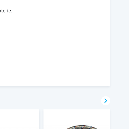
terie.
