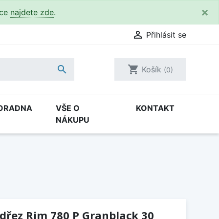
×
kce
najdete zde
.

Přihlásit se

shopping_cart
Košík
(0)
ORADNA
VŠE O
KONTAKT
NÁKUPU
(dřez Rim 780 P Granblack 30