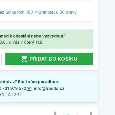
ez Sinks Rim 780 P Granblack 30 pravý
hned k odeslání nebo vyzvednutí
8., u vás v úterý 11.8..

PŘIDAT DO KOŠÍKU
iv dotaz? Rádi vám poradíme.
 731 979 570
info@trendo.cz
mail_outline
 9-12, 13-17