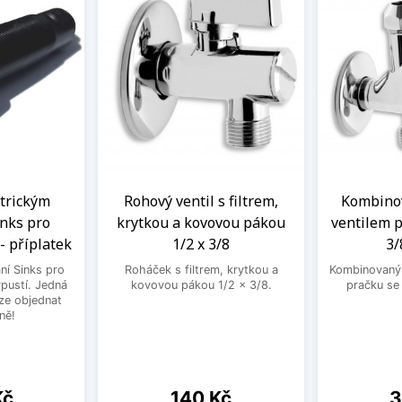
ntrickým
Rohový ventil s filtrem,
Kombinov
nks pro
krytkou a kovovou pákou
ventilem p
- příplatek
1/2 x 3/8
3/
ní Sinks pro
Roháček s filtrem, krytkou a
Kombinovaný 
ýpustí. Jedná
kovovou pákou 1/2 x 3/8.
pračku se
lze objednat
ně!
Cena
C
Kč
140 Kč
3