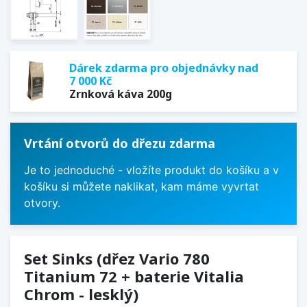
Dárek zdarma pro objednávky nad
7 000 Kč
Zrnková káva 200g
Vrtání otvorů do dřezu zdarma
Je to jednoduché - vložíte produkt do košíku a v
košíku si můžete naklikat, kam máme vyvrtat
otvory.
Set Sinks (dřez Vario 780
Titanium 72 + baterie Vitalia
Chrom - lesklý)