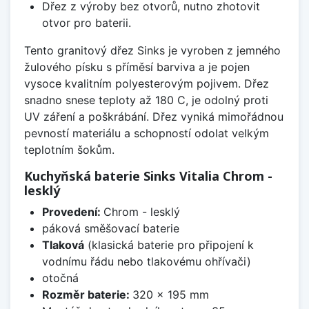
Dřez z výroby bez otvorů, nutno zhotovit
otvor pro baterii.
Tento granitový dřez Sinks je vyroben z jemného
žulového písku s příměsí barviva a je pojen
vysoce kvalitním polyesterovým pojivem. Dřez
snadno snese teploty až 180 C, je odolný proti
UV záření a poškrábání. Dřez vyniká mimořádnou
pevností materiálu a schopností odolat velkým
teplotním šokům.
Kuchyňská baterie Sinks Vitalia Chrom -
lesklý
Provedení:
Chrom - lesklý
páková směšovací baterie
Tlaková
(klasická baterie pro připojení k
vodnímu řádu nebo tlakovému ohřívači)
otočná
Rozměr baterie:
320 x 195 mm