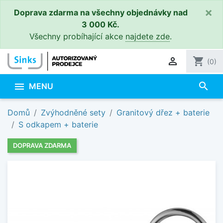
×
Doprava zdarma na všechny objednávky nad
3 000 Kč.
Všechny probíhající akce
najdete zde
.

shopping_cart
(0)
search

MENU
Domů
Zvýhodněné sety
Granitový dřez + baterie
S odkapem + baterie
DOPRAVA ZDARMA