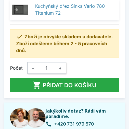
Kuchyňský dřez Sinks Vario 780
Titanium 72

Zboží je obvykle skladem u dodavatele.
Zboží odešleme během 2 - 5 pracovních
dnů.
Počet
−
+

PŘIDAT DO KOŠÍKU
Jakýkoliv dotaz? Rádi vám
poradíme.
+420 731 979 570
phone