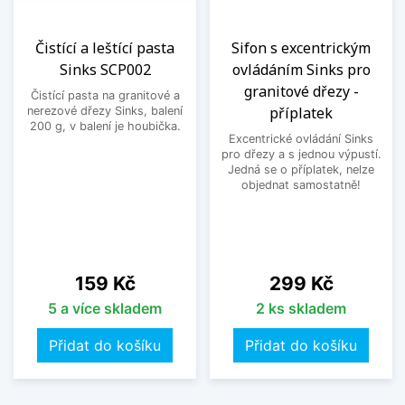
Čistící a leštící pasta
Sifon s excentrickým
Sinks SCP002
ovládáním Sinks pro
granitové dřezy -
Čistící pasta na granitové a
příplatek
nerezové dřezy Sinks, balení
200 g, v balení je houbička.
Excentrické ovládání Sinks
pro dřezy a s jednou výpustí.
Jedná se o příplatek, nelze
objednat samostatně!
Cena
Cena
159 Kč
299 Kč
5 a více skladem
2 ks skladem
Přidat do košíku
Přidat do košíku