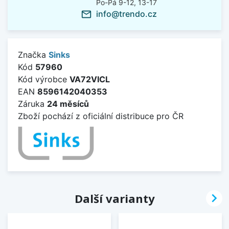
Po-Pá 9-12, 13-17
info@trendo.cz
mail_outline
Značka
Sinks
Kód
57960
Kód výrobce
VA72VICL
EAN
8596142040353
Záruka
24 měsíců
Zboží pochází z oficiální distribuce pro ČR

Další varianty