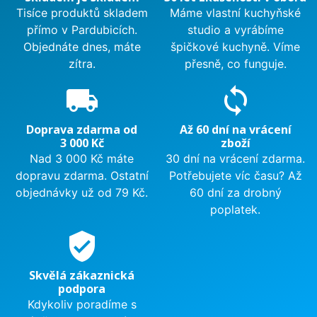
Tisíce produktů skladem
Máme vlastní kuchyňské
přímo v Pardubicích.
studio a vyrábíme
Objednáte dnes, máte
špičkové kuchyně. Víme
zítra.
přesně, co funguje.
local_shipping
sync
Doprava zdarma od
Až 60 dní na vrácení
3 000 Kč
zboží
Nad 3 000 Kč máte
30 dní na vrácení zdarma.
dopravu zdarma. Ostatní
Potřebujete víc času? Až
objednávky už od 79 Kč.
60 dní za drobný
poplatek.
verified_user
Skvělá zákaznická
podpora
Kdykoliv poradíme s