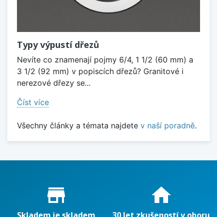
Typy výpustí dřezů
Nevíte co znamenají pojmy 6/4, 1 1/2 (60 mm) a
3 1/2 (92 mm) v popiscích dřezů? Granitové i
nerezové dřezy se...
Číst více
Všechny články a témata najdete
v naší poradně
.
Proč nakupovat u nás?
store_mall_directory
home
Skladem je skladem
30 let zkušeností v oboru