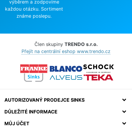
výběrem a zodpovíme
každou otázku. Sortiment
známe poslepu.
Člen skupiny
TRENDO s.r.o.
Přejít na centrální eshop www.trendo.cz
AUTORIZOVANÝ PRODEJCE SINKS
DŮLEŽITÉ INFORMACE
MŮJ ÚČET