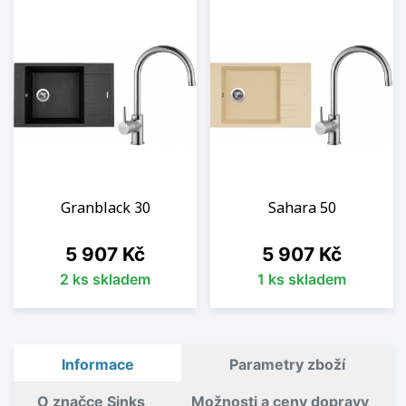
Granblack 30
Sahara 50
Cena
Cena
5 907 Kč
5 907 Kč
2 ks skladem
1 ks skladem
Informace
Parametry zboží
O značce Sinks
Možnosti a ceny dopravy