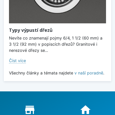
Typy výpustí dřezů
Nevíte co znamenají pojmy 6/4, 1 1/2 (60 mm) a
3 1/2 (92 mm) v popiscích dřezů? Granitové i
nerezové dřezy se...
Číst více
Všechny články a témata najdete
v naší poradně
.
Proč nakupovat u nás?
store_mall_directory
home