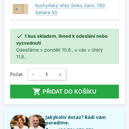
Kuchyňský dřez Sinks Vario 780
Sahara 50

1 kus skladem, ihned k odeslání nebo
vyzvednutí
Odesíláme v pondělí 10.8., u vás v úterý
11.8..
Počet
−
+

PŘIDAT DO KOŠÍKU
Jakýkoliv dotaz? Rádi vám
poradíme.