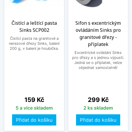
Čistící a leštící pasta
Sifon s excentrickým
Sinks SCP002
ovládáním Sinks pro
granitové dřezy -
Čistící pasta na granitové a
příplatek
nerezové dřezy Sinks, balení
200 g, v balení je houbička.
Excentrické ovládání Sinks
pro dřezy a s jednou výpustí.
Jedná se o příplatek, nelze
objednat samostatně!
Cena
Cena
159 Kč
299 Kč
5 a více skladem
2 ks skladem
Přidat do košíku
Přidat do košíku