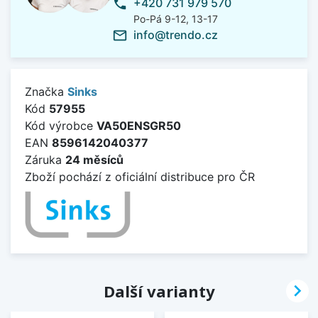
+420 731 979 570
phone
Po-Pá 9-12, 13-17
info@trendo.cz
mail_outline
Značka
Sinks
Kód
57955
Kód výrobce
VA50ENSGR50
EAN
8596142040377
Záruka
24 měsíců
Zboží pochází z oficiální distribuce pro ČR

Další varianty