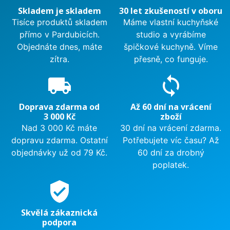
Skladem je skladem
30 let zkušeností v oboru
Tisíce produktů skladem
Máme vlastní kuchyňské
přímo v Pardubicích.
studio a vyrábíme
Objednáte dnes, máte
špičkové kuchyně. Víme
zítra.
přesně, co funguje.
local_shipping
sync
Doprava zdarma od
Až 60 dní na vrácení
3 000 Kč
zboží
Nad 3 000 Kč máte
30 dní na vrácení zdarma.
dopravu zdarma. Ostatní
Potřebujete víc času? Až
objednávky už od 79 Kč.
60 dní za drobný
poplatek.
verified_user
Skvělá zákaznická
podpora