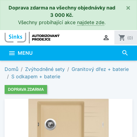
×
Doprava zdarma na všechny objednávky nad
3 000 Kč.
Všechny probíhající akce
najdete zde
.

shopping_cart
(0)
search

MENU
Domů
Zvýhodněné sety
Granitový dřez + baterie
S odkapem + baterie
DOPRAVA ZDARMA