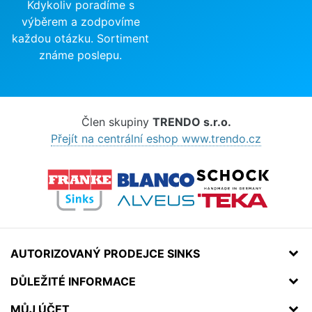
Kdykoliv poradíme s
výběrem a zodpovíme
každou otázku. Sortiment
známe poslepu.
Člen skupiny
TRENDO s.r.o.
Přejít na centrální eshop www.trendo.cz
AUTORIZOVANÝ PRODEJCE SINKS
DŮLEŽITÉ INFORMACE
MŮJ ÚČET