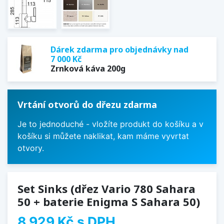
Dárek zdarma pro objednávky nad
7 000 Kč
Zrnková káva 200g
Vrtání otvorů do dřezu zdarma
Je to jednoduché - vložíte produkt do košíku a v
košíku si můžete naklikat, kam máme vyvrtat
otvory.
Set Sinks (dřez Vario 780 Sahara
50 + baterie Enigma S Sahara 50)
8 929 Kč
s DPH