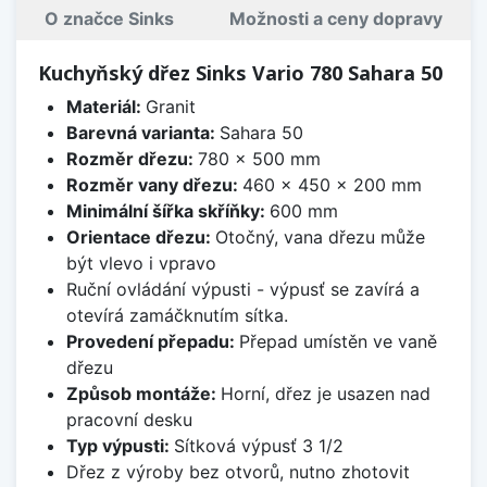
O značce Sinks
Možnosti a ceny dopravy
Kuchyňský dřez Sinks Vario 780 Sahara 50
Materiál:
Granit
Barevná varianta:
Sahara 50
Rozměr dřezu:
780 x 500 mm
Rozměr vany dřezu:
460 x 450 x 200 mm
Minimální šířka skříňky:
600 mm
Orientace dřezu:
Otočný, vana dřezu může
být vlevo i vpravo
Ruční ovládání výpusti - výpusť se zavírá a
otevírá zamáčknutím sítka.
Provedení přepadu:
Přepad umístěn ve vaně
dřezu
Způsob montáže:
Horní, dřez je usazen nad
pracovní desku
Typ výpusti:
Sítková výpusť 3 1/2
Dřez z výroby bez otvorů, nutno zhotovit