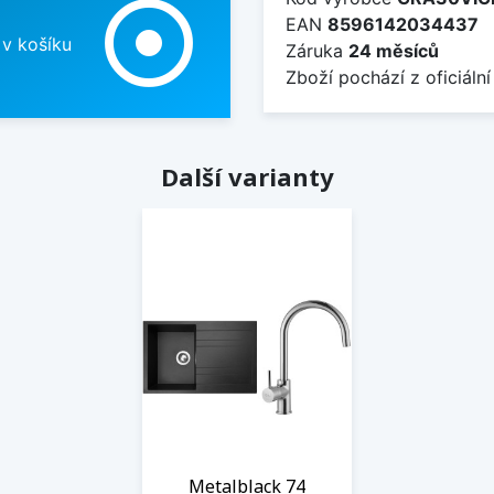
adjust
EAN
8596142034437
 v košíku
Záruka
24 měsíců
Zboží pochází z oficiální
Další varianty
Metalblack 74