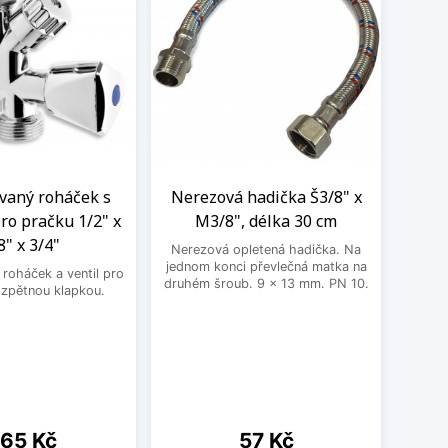
aný roháček s
Nerezová hadička Š3/8" x
BE
ro pračku 1/2" x
M3/8", délka 30 cm
3
8" x 3/4"
Nerezová opletená hadička. Na
BEK
jednom konci převlečná matka na
roháček a ventil pro
druhém šroub. 9 x 13 mm. PN 10.
 zpětnou klapkou.
ena
Cena
65 Kč
57 Kč