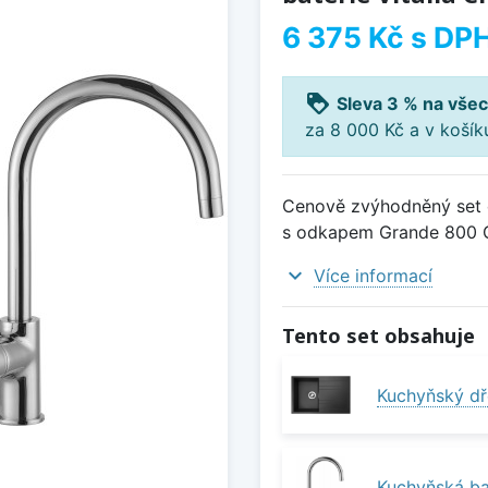
6 375 Kč
s DP
loyalty
Sleva 3 % na všec
za 8 000 Kč a v koší
Cenově zvýhodněný set d
s odkapem Grande 800 Gra
expand_more
Více informací
Tento set obsahuje
Kuchyňský dř
Kuchyňská bat