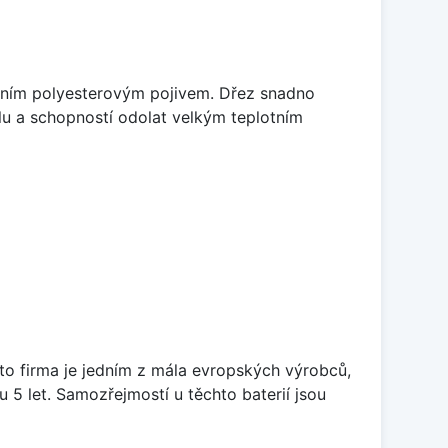
litním polyesterovým pojivem. Dřez snadno
lu a schopností odolat velkým teplotním
ato firma je jedním z mála evropských výrobců,
5 let. Samozřejmostí u těchto baterií jsou