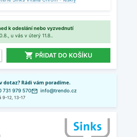
ned k odeslání nebo vyzvednutí
8., u vás v úterý 11.8..

PŘIDAT DO KOŠÍKU
iv dotaz? Rádi vám poradíme.
 731 979 570
info@trendo.cz
mail_outline
 9-12, 13-17
L