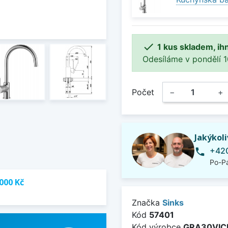

1 kus skladem, ih
Odesíláme v pondělí 10.
Počet
−
+
Jakýkol
+420
phone
Po-Pá
000 Kč
Značka
Sinks
Kód
57401
Kód výrobce
GRA30VIC