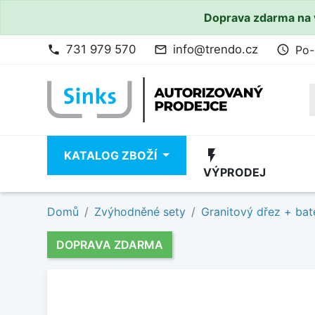
Doprava zdarma na 
731 979 570
info@trendo.cz
Po-
phone
mail_outline
access_time
flash_on
KATALOG ZBOŽÍ
VÝPRODEJ
Domů
Zvýhodněné sety
Granitový dřez + bat
DOPRAVA ZDARMA