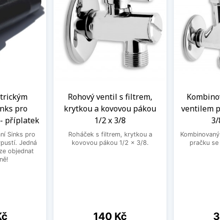
ntrickým
Rohový ventil s filtrem,
Kombinov
nks pro
krytkou a kovovou pákou
ventilem p
- příplatek
1/2 x 3/8
3/
ní Sinks pro
Roháček s filtrem, krytkou a
Kombinovaný 
ýpustí. Jedná
kovovou pákou 1/2 x 3/8.
pračku se
lze objednat
ně!
Cena
C
Kč
140 Kč
3