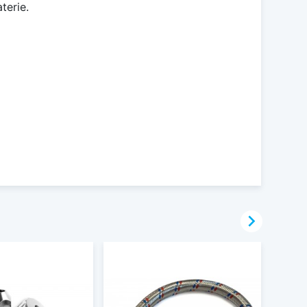
terie.
