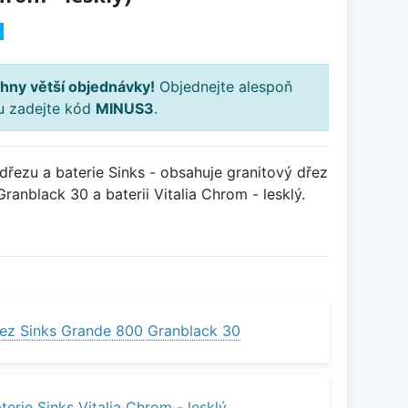
H
hny větší objednávky!
Objednejte alespoň
ku zadejte kód
MINUS3
.
řezu a baterie Sinks - obsahuje granitový dřez
nblack 30 a baterii Vitalia Chrom - lesklý.
ez Sinks Grande 800 Granblack 30
erie Sinks Vitalia Chrom - lesklý