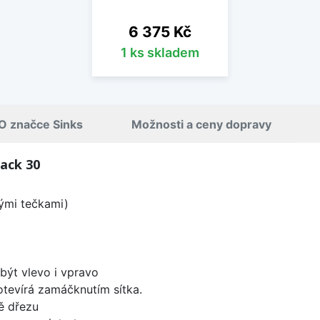
Cena
6 375 Kč
1 ks skladem
O značce Sinks
Možnosti a ceny dopravy
ack 30
lými tečkami)
být vlevo i vpravo
 otevírá zamáčknutím sítka.
ě dřezu