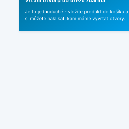
Vrtání otvorů do dřezu zdarma
Je to jednoduché - vložíte produkt do košíku a
si můžete naklikat, kam máme vyvrtat otvory.