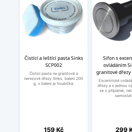
Čistící a leštící pasta Sinks
Sifon s exce
SCP002
ovládáním Si
granitové dřezy 
Čistící pasta na granitové a
nerezové dřezy Sinks, balení 200
Excentrické ovládá
g, v balení je houbička.
dřezy a s jednou v
se o příplatek, ne
samostat
Cena
Cena
159 Kč
299 