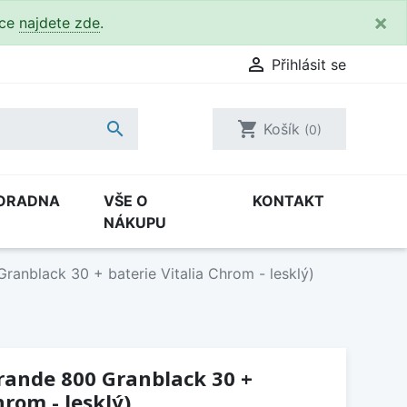
×
kce
najdete zde
.

Přihlásit se

shopping_cart
Košík
(0)
ORADNA
VŠE O
KONTAKT
NÁKUPU
ranblack 30 + baterie Vitalia Chrom - lesklý)
Grande 800 Granblack 30 +
hrom - lesklý)