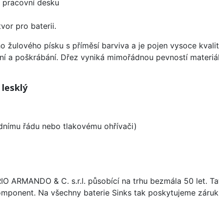
d pracovní desku
vor pro baterii.
ho žulového písku s příměsí barviva a je pojen vysoce kva
ení a poškrábání. Dřez vyniká mimořádnou pevností materiá
 lesklý
odnímu řádu nebo tlakovému ohřívači)
ARIO ARMANDO & C. s.r.l. působící na trhu bezmála 50 let. T
omponent. Na všechny baterie Sinks tak poskytujeme záruku 