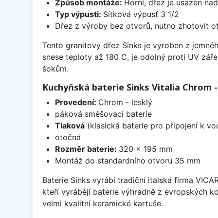
Způsob montáže:
Horní, dřez je usazen na
Typ výpusti:
Sítková výpusť 3 1/2
Dřez z výroby bez otvorů, nutno zhotovit ot
Tento granitový dřez Sinks je vyroben z jemné
snese teploty až 180 C, je odolný proti UV zář
šokům.
Kuchyňská baterie Sinks Vitalia Chrom -
Provedení:
Chrom - lesklý
páková směšovací baterie
Tlaková
(klasická baterie pro připojení k v
otočná
Rozměr baterie:
320 x 195 mm
Montáž do standardního otvoru 35 mm
Baterie Sinks vyrábí tradiční italská firma VIC
kteří vyrábějí baterie výhradně z evropských k
velmi kvalitní keramické kartuše.