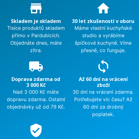
Proč nakupovat u nás?
store_mall_directory
home
Skladem je skladem
30 let zkušeností v oboru
Tisíce produktů skladem
Máme vlastní kuchyňské
přímo v Pardubicích.
studio a vyrábíme
Objednáte dnes, máte
špičkové kuchyně. Víme
zítra.
přesně, co funguje.
local_shipping
sync
Doprava zdarma od
Až 60 dní na vrácení
3 000 Kč
zboží
Nad 3 000 Kč máte
30 dní na vrácení zdarma.
dopravu zdarma. Ostatní
Potřebujete víc času? Až
objednávky už od 79 Kč.
60 dní za drobný
poplatek.
verified_user