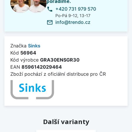
poradíme.
+420 731 979 570
phone
Po-Pá 9-12, 13-17
info@trendo.cz
mail_outline
Značka
Sinks
Kód
56964
Kód výrobce
GRA30ENSGR30
EAN
8596142029464
Zboží pochází z oficiální distribuce pro ČR
Další varianty