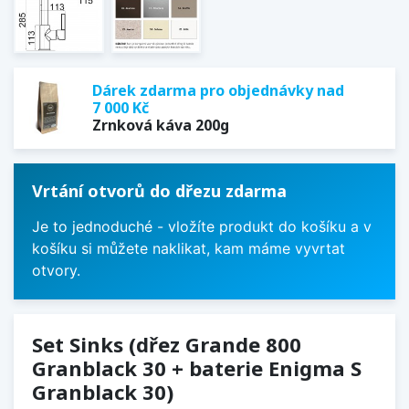
Dárek zdarma pro objednávky nad
7 000 Kč
Zrnková káva 200g
Vrtání otvorů do dřezu zdarma
Je to jednoduché - vložíte produkt do košíku a v
košíku si můžete naklikat, kam máme vyvrtat
otvory.
Set Sinks (dřez Grande 800
Granblack 30 + baterie Enigma S
Granblack 30)