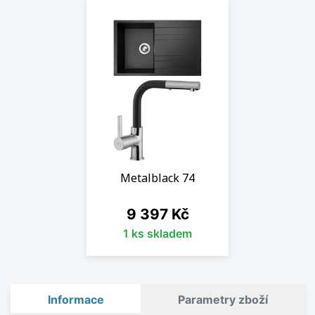
Metalblack 74
Cena
9 397 Kč
1 ks skladem
Informace
Parametry zboží