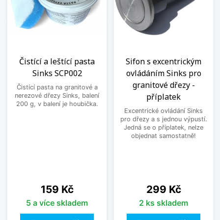
Čistící a leštící pasta
Sifon s excentrickým
Sinks SCP002
ovládáním Sinks pro
granitové dřezy -
Čistící pasta na granitové a
příplatek
nerezové dřezy Sinks, balení
200 g, v balení je houbička.
Excentrické ovládání Sinks
pro dřezy a s jednou výpustí.
Jedná se o příplatek, nelze
objednat samostatně!
Cena
Cena
159 Kč
299 Kč
5 a více skladem
2 ks skladem