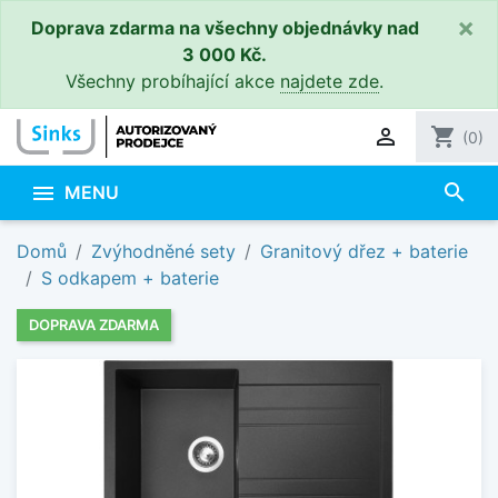
×
Doprava zdarma na všechny objednávky nad
3 000 Kč.
Všechny probíhající akce
najdete zde
.

shopping_cart
(0)
search

MENU
Domů
Zvýhodněné sety
Granitový dřez + baterie
S odkapem + baterie
DOPRAVA ZDARMA