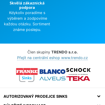
Skvělá zákaznická
podpora
Kdykoliv poradíme s
výběrem a zodpovíme
každou otázku. Sortiment
známe poslepu.
Člen skupiny
TRENDO s.r.o.
Přejít na centrální eshop www.trendo.cz
AUTORIZOVANÝ PRODEJCE SINKS