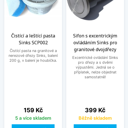
Čistící a leštící pasta
Sifon s excentrickým
Sinks SCP002
ovládáním Sinks pro
granitové dvojdřezy
Čistící pasta na granitové a
nerezové dřezy Sinks, balení
Excentrické ovládání Sinks
200 g, v balení je houbička.
pro dřezy a s dvěmi
výpustěmi. Jedná se o
příplatek, nelze objednat
samostatně!
Cena
Cena
159 Kč
399 Kč
5 a více skladem
Běžně skladem