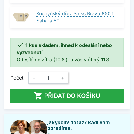
Kuchyňský dřez Sinks Bravo 850.1
Sahara 50

1 kus skladem, ihned k odeslání nebo
vyzvednutí
Odesíláme zítra (10.8.), u vás v úterý 11.8..
Počet
−
+

PŘIDAT DO KOŠÍKU
Jakýkoliv dotaz? Rádi vám
poradíme.