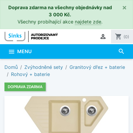
×
Doprava zdarma na všechny objednávky nad
3 000 Kč.
Všechny probíhající akce
najdete zde
.

shopping_cart
(0)
search

MENU
Domů
Zvýhodněné sety
Granitový dřez + baterie
Rohový + baterie
DOPRAVA ZDARMA