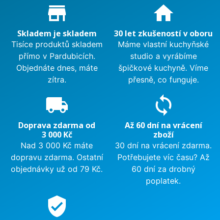
Proč nakupovat u nás?
store_mall_directory
home
Skladem je skladem
30 let zkušeností v oboru
Tisíce produktů skladem
Máme vlastní kuchyňské
přímo v Pardubicích.
studio a vyrábíme
Objednáte dnes, máte
špičkové kuchyně. Víme
zítra.
přesně, co funguje.
local_shipping
sync
Doprava zdarma od
Až 60 dní na vrácení
3 000 Kč
zboží
Nad 3 000 Kč máte
30 dní na vrácení zdarma.
dopravu zdarma. Ostatní
Potřebujete víc času? Až
objednávky už od 79 Kč.
60 dní za drobný
poplatek.
verified_user