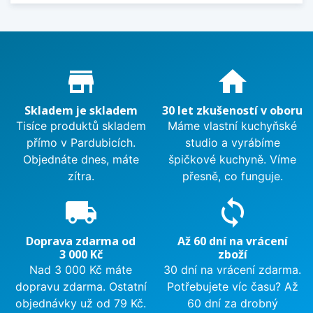
Proč nakupovat u nás?
store_mall_directory
home
Skladem je skladem
30 let zkušeností v oboru
Tisíce produktů skladem
Máme vlastní kuchyňské
přímo v Pardubicích.
studio a vyrábíme
Objednáte dnes, máte
špičkové kuchyně. Víme
zítra.
přesně, co funguje.
local_shipping
sync
Doprava zdarma od
Až 60 dní na vrácení
3 000 Kč
zboží
Nad 3 000 Kč máte
30 dní na vrácení zdarma.
dopravu zdarma. Ostatní
Potřebujete víc času? Až
objednávky už od 79 Kč.
60 dní za drobný