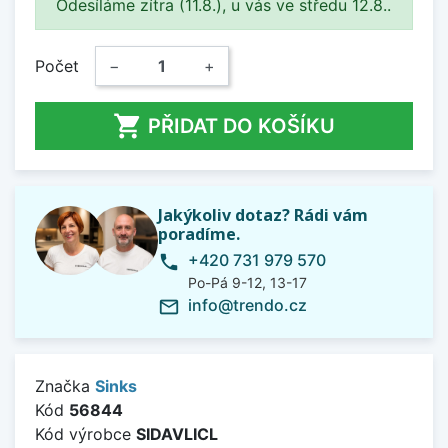
Odesíláme zítra (11.8.), u vás ve středu 12.8..
Počet
−
+

PŘIDAT DO KOŠÍKU
Jakýkoliv dotaz? Rádi vám
poradíme.
+420 731 979 570
phone
Po-Pá 9-12, 13-17
info@trendo.cz
mail_outline
Značka
Sinks
Kód
56844
Kód výrobce
SIDAVLICL