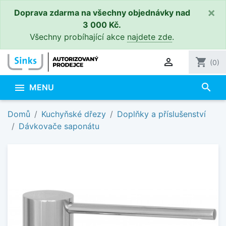
×
Doprava zdarma na všechny objednávky nad
3 000 Kč.
Všechny probíhající akce
najdete zde
.

shopping_cart
(0)
search

MENU
Domů
Kuchyňské dřezy
Doplňky a příslušenství
Dávkovače saponátu