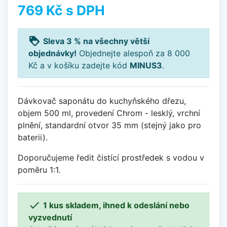
769 Kč
s DPH
loyalty
Sleva 3 % na všechny větší
objednávky!
Objednejte alespoň za 8 000
Kč a v košíku zadejte kód
MINUS3
.
Dávkovač saponátu do kuchyňského dřezu,
objem 500 ml, provedení Chrom - lesklý, vrchní
plnění, standardní otvor 35 mm (stejný jako pro
baterii).
Doporučujeme ředit čistící prostředek s vodou v
poměru 1:1.

1 kus skladem, ihned k odeslání nebo
vyzvednutí