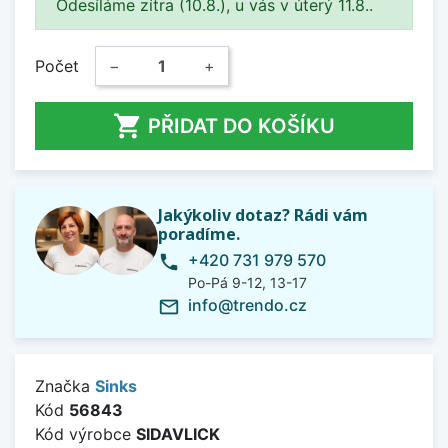
Odesíláme zítra (10.8.), u vás v úterý 11.8..
Počet
−
+

PŘIDAT DO KOŠÍKU
Jakýkoliv dotaz? Rádi vám
poradíme.
+420 731 979 570
phone
Po-Pá 9-12, 13-17
info@trendo.cz
mail_outline
Značka
Sinks
Kód
56843
Kód výrobce
SIDAVLICK