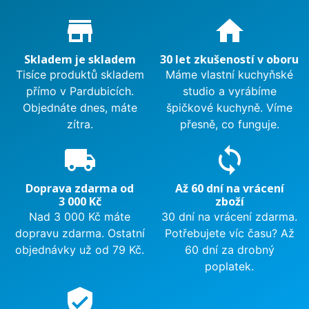
Proč nakupovat u nás?
store_mall_directory
home
Skladem je skladem
30 let zkušeností v oboru
Tisíce produktů skladem
Máme vlastní kuchyňské
přímo v Pardubicích.
studio a vyrábíme
Objednáte dnes, máte
špičkové kuchyně. Víme
zítra.
přesně, co funguje.
local_shipping
sync
Doprava zdarma od
Až 60 dní na vrácení
3 000 Kč
zboží
Nad 3 000 Kč máte
30 dní na vrácení zdarma.
dopravu zdarma. Ostatní
Potřebujete víc času? Až
objednávky už od 79 Kč.
60 dní za drobný
poplatek.
verified_user