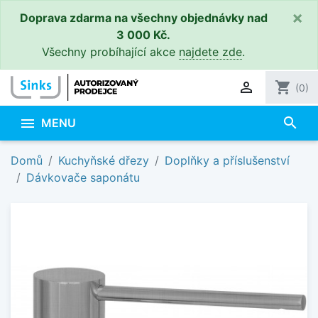
×
Doprava zdarma na všechny objednávky nad
3 000 Kč.
Všechny probíhající akce
najdete zde
.

shopping_cart
(0)
search

MENU
Domů
Kuchyňské dřezy
Doplňky a příslušenství
Dávkovače saponátu