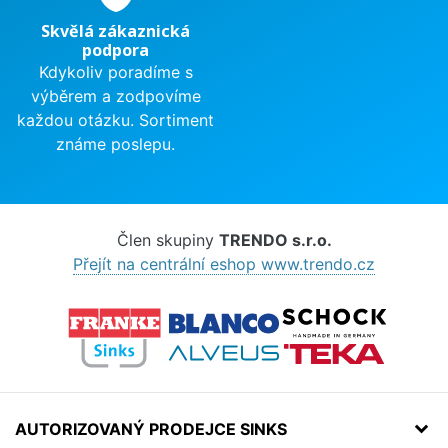
Skvělá zákaznická
podpora
Kdykoliv poradíme s
výběrem a zodpovíme
každou otázku. Sortiment
známe poslepu.
Člen skupiny
TRENDO s.r.o.
Přejít na centrální eshop www.trendo.cz
AUTORIZOVANÝ PRODEJCE SINKS