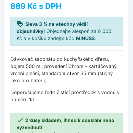
889 Kč
s DPH
loyalty
Sleva 3 % na všechny větší
objednávky!
Objednejte alespoň za 8 000
Kč a v košíku zadejte kód
MINUS3
.
Dávkovač saponátu do kuchyňského dřezu,
objem 500 ml, provedení Chrom - kartáčovaný,
vrchní plnění, standardní otvor 35 mm (stejný
jako pro baterii).
Doporučujeme ředit čistící prostředek s vodou v
poměru 1:1.

2 kusy skladem, ihned k odeslání nebo
vyzvednutí