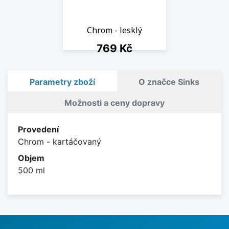
Chrom - lesklý
Cena
769 Kč
1 ks skladem
Parametry zboží
O značce Sinks
Možnosti a ceny dopravy
Provedení
Chrom - kartáčovaný
Objem
500 ml