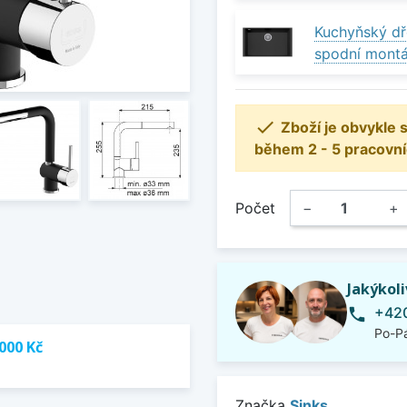
Kuchyňský dř
spodní mont

Zboží je obvykle
během 2 - 5 pracovní
Počet
−
+
Jakýkol
+420
phone
Po-Pá
000 Kč
Značka
Sinks