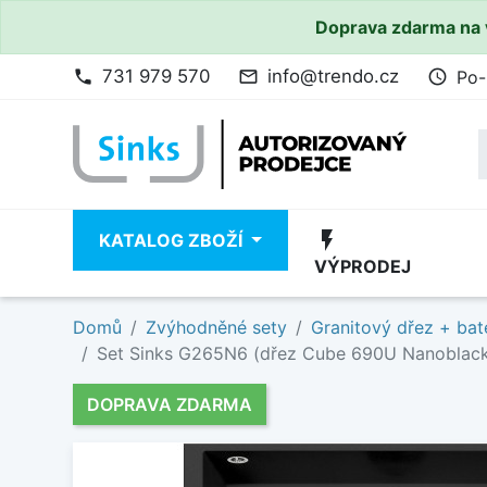
Doprava zdarma na 
731 979 570
info@trendo.cz
Po-
phone
mail_outline
access_time
flash_on
KATALOG ZBOŽÍ
VÝPRODEJ
Domů
Zvýhodněné sety
Granitový dřez + bat
Set Sinks G265N6 (dřez Cube 690U Nanoblack
DOPRAVA ZDARMA