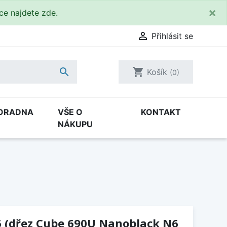
×
kce
najdete zde
.

Přihlásit se

shopping_cart
Košík
(0)
ORADNA
VŠE O
KONTAKT
NÁKUPU
6 (dřez Cube 690U Nanoblack N6