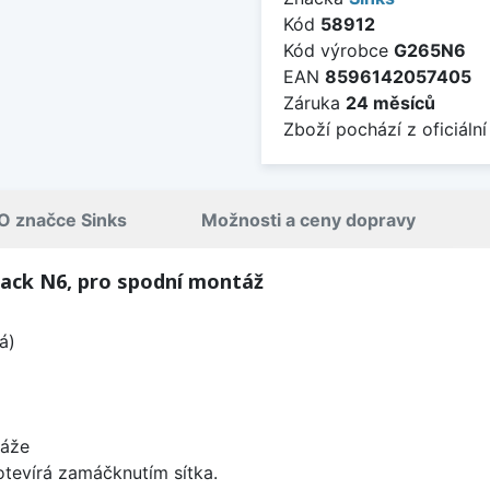
Kód
58912
Kód výrobce
G265N6
EAN
8596142057405
Záruka
24 měsíců
Zboží pochází z oficiální
O značce Sinks
Možnosti a ceny dopravy
ack N6, pro spodní montáž
á)
táže
 otevírá zamáčknutím sítka.