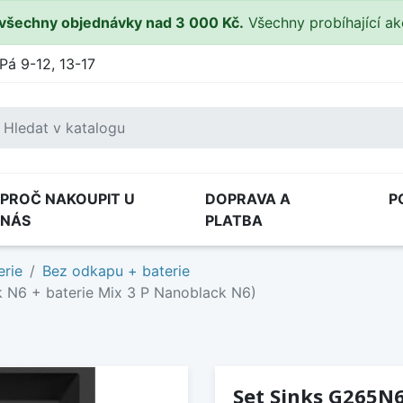
všechny objednávky nad 3 000 Kč.
Všechny probíhající a
Pá 9-12, 13-17
PROČ NAKOUPIT U
DOPRAVA A
P
NÁS
PLATBA
erie
Bez odkapu + baterie
 N6 + baterie Mix 3 P Nanoblack N6)
Set Sinks G265N