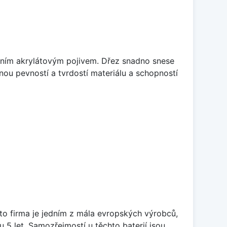
itním akrylátovým pojivem. Dřez snadno snese
nou pevností a tvrdostí materiálu a schopností
ato firma je jedním z mála evropských výrobců,
5 let. Samozřejmostí u těchto baterií jsou