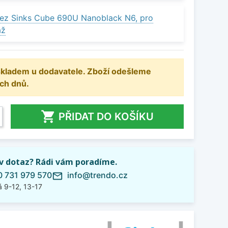
ez Sinks Cube 690U Nanoblack N6, pro
áž
 skladem u dodavatele. Zboží odešleme
ch dnů.

PŘIDAT DO KOŠÍKU
iv dotaz? Rádi vám poradíme.
 731 979 570
info@trendo.cz
mail_outline
 9-12, 13-17