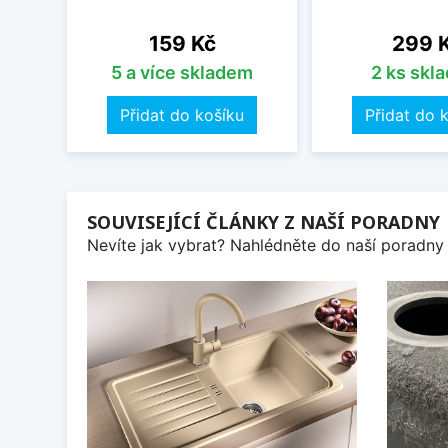
Cena
Cena
159 Kč
299 
5 a více skladem
2 ks skl
Přidat do košíku
Přidat do 
SOUVISEJÍCÍ ČLÁNKY Z NAŠÍ PORADNY
Nevíte jak vybrat? Nahlédněte do naší poradny 