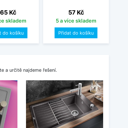
ena
Cena
65 Kč
57 Kč
íce skladem
5 a více skladem
t do košíku
Přidat do košíku
e a určitě najdeme řešení.