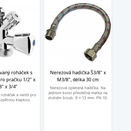
aný roháček s
Nerezová hadička Š3/8" x
BE
ro pračku 1/2" x
M3/8", délka 30 cm
3
8" x 3/4"
Nerezová opletená hadička. Na
BEK
jednom konci převlečná matka na
roháček a ventil pro
druhém šroub. 9 x 13 mm. PN 10.
 zpětnou klapkou.