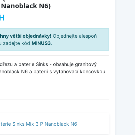
P Nanoblack N6)
H
hny větší objednávky!
Objednejte alespoň
ku zadejte kód
MINUS3
.
řezu a baterie Sinks - obsahuje granitový
noblack N6 a baterii s vytahovací koncovkou
terie Sinks Mix 3 P Nanoblack N6