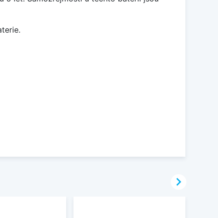
terie.
