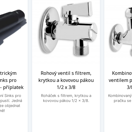
ntrickým
Rohový ventil s filtrem,
Kombinov
nks pro
krytkou a kovovou pákou
ventilem p
- příplatek
1/2 x 3/8
3/
ní Sinks pro
Roháček s filtrem, krytkou a
Kombinovaný 
ýpustí. Jedná
kovovou pákou 1/2 x 3/8.
pračku se
lze objednat
ně!