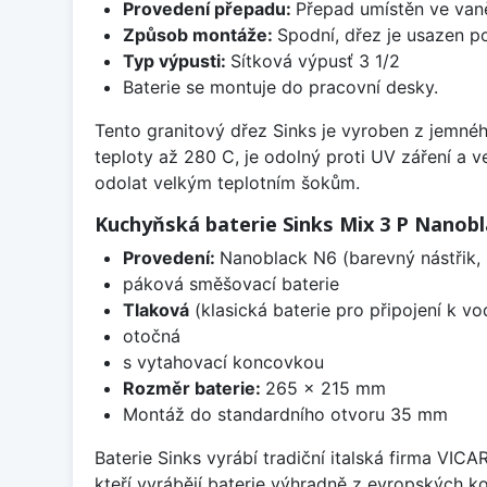
Provedení přepadu:
Přepad umístěn ve van
Způsob montáže:
Spodní, dřez je usazen p
Typ výpusti:
Sítková výpusť 3 1/2
Baterie se montuje do pracovní desky.
Tento granitový dřez Sinks je vyroben z jemnéh
teploty až 280 C, je odolný proti UV záření a 
odolat velkým teplotním šokům.
Kuchyňská baterie Sinks Mix 3 P Nanob
Provedení:
Nanoblack N6 (barevný nástřik,
páková směšovací baterie
Tlaková
(klasická baterie pro připojení k v
otočná
s vytahovací koncovkou
Rozměr baterie:
265 x 215 mm
Montáž do standardního otvoru 35 mm
Baterie Sinks vyrábí tradiční italská firma VIC
kteří vyrábějí baterie výhradně z evropských k