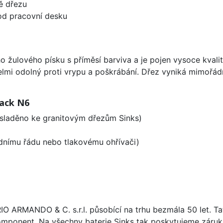
ě dřezu
od pracovní desku
o žulového písku s příměsí barviva a je pojen vysoce kval
velmi odolný proti vrypu a poškrábání. Dřez vyniká mimořád
lack N6
 sladěno ke granitovým dřezům Sinks)
odnímu řádu nebo tlakovému ohřívači)
ARIO ARMANDO & C. s.r.l. působící na trhu bezmála 50 let. T
omponent. Na všechny baterie Sinks tak poskytujeme záruku 