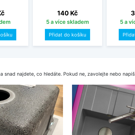
Cena
C
Kč
140 Kč
3
adem
5 a více skladem
5 a v
košíku
Přidat do košíku
Přida
a snad najdete, co hledáte. Pokud ne, zavolejte nebo napišt