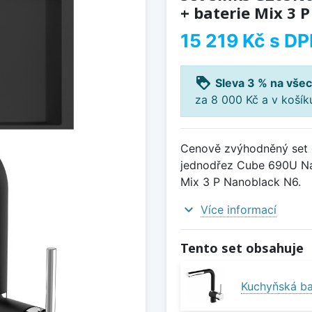
+ baterie Mix 3 
15 219 Kč
s DP
loyalty
Sleva 3 % na všec
za 8 000 Kč a v koší
Cenově zvýhodněný set d
jednodřez Cube 690U Na
Mix 3 P Nanoblack N6.
expand_more
Více informací
Tento set obsahuje
Kuchyňská ba