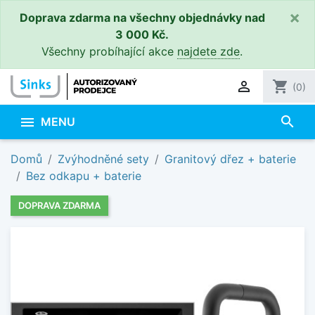
×
Doprava zdarma na všechny objednávky nad
3 000 Kč.
Všechny probíhající akce
najdete zde
.

shopping_cart
(0)
search

MENU
Domů
Zvýhodněné sety
Granitový dřez + baterie
Bez odkapu + baterie
DOPRAVA ZDARMA