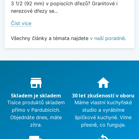
3 1/2 (92 mm) v popiscích dřezů? Granitové i
nerezové dřezy se...
Číst více
Všechny články a témata najdete
v naší poradně
.
Proč nakupovat u nás?
store_mall_directory
home
Skladem je skladem
30 let zkušeností v oboru
Tisíce produktů skladem
Máme vlastní kuchyňské
přímo v Pardubicích.
studio a vyrábíme
Objednáte dnes, máte
špičkové kuchyně. Víme
zítra.
přesně, co funguje.