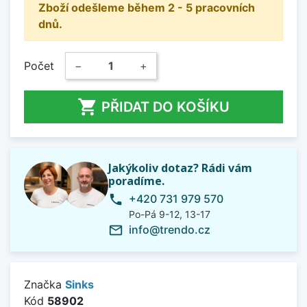
Zboží odešleme během 2 - 5 pracovních
dnů.
Počet
−
+

PŘIDAT DO KOŠÍKU
Jakýkoliv dotaz? Rádi vám
poradíme.
+420 731 979 570
phone
Po-Pá 9-12, 13-17
info@trendo.cz
mail_outline
Značka
Sinks
Kód
58902