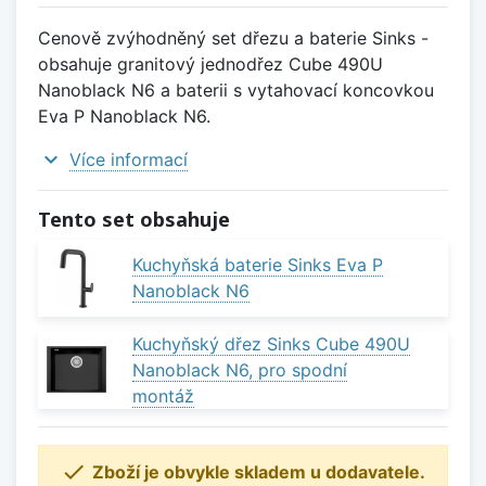
Cenově zvýhodněný set dřezu a baterie Sinks -
obsahuje granitový jednodřez Cube 490U
Nanoblack N6 a baterii s vytahovací koncovkou
Eva P Nanoblack N6.
expand_more
Více informací
Tento set obsahuje
Kuchyňská baterie Sinks Eva P
Nanoblack N6
Kuchyňský dřez Sinks Cube 490U
Nanoblack N6, pro spodní
montáž

Zboží je obvykle skladem u dodavatele.