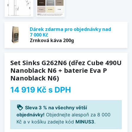
Dárek zdarma pro objednávky nad
7 000 Kč
Zrnková káva 200g
Set Sinks G262N6 (dřez Cube 490U
Nanoblack N6 + baterie Eva P
Nanoblack N6)
14 919 Kč
s DPH
loyalty
Sleva 3 % na všechny větší
objednávky!
Objednejte alespoň za 8 000
Kč a v košíku zadejte kód
MINUS3
.