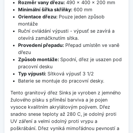
Rozměr vany dřezu:
490 x 400 x 200 mm
Minimální šířka skříňky:
600 mm
Orientace dřezu:
Pouze jeden způsob
montáže
Ruční ovládání výpusti - výpusť se zavírá a
otevírá zamáčknutím sítka.
Provedení přepadu:
Přepad umístěn ve vaně
dřezu
Způsob montáže:
Spodní, dřez je usazen pod
pracovní desku
Typ výpusti:
Sítková výpusť 3 1/2
Baterie se montuje do pracovní desky.
Tento granitový dřez Sinks je vyroben z jemného
žulového písku s příměsí barviva a je pojen
vysoce kvalitním akrylátovým pojivem. Dřez
snadno snese teploty až 280 C, je odolný proti
UV záření a velmi odolný proti vrypu a
poškrábání. Dřez vyniká mimořádnou pevností a