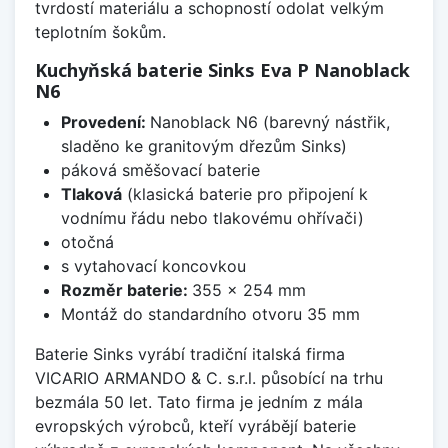
tvrdostí materiálu a schopností odolat velkým
teplotním šokům.
Kuchyňská baterie Sinks Eva P Nanoblack
N6
Provedení:
Nanoblack N6 (barevný nástřik,
sladěno ke granitovým dřezům Sinks)
páková směšovací baterie
Tlaková
(klasická baterie pro připojení k
vodnímu řádu nebo tlakovému ohřívači)
otočná
s vytahovací koncovkou
Rozměr baterie:
355 x 254 mm
Montáž do standardního otvoru 35 mm
Baterie Sinks vyrábí tradiční italská firma
VICARIO ARMANDO & C. s.r.l. působící na trhu
bezmála 50 let. Tato firma je jedním z mála
evropských výrobců, kteří vyrábějí baterie