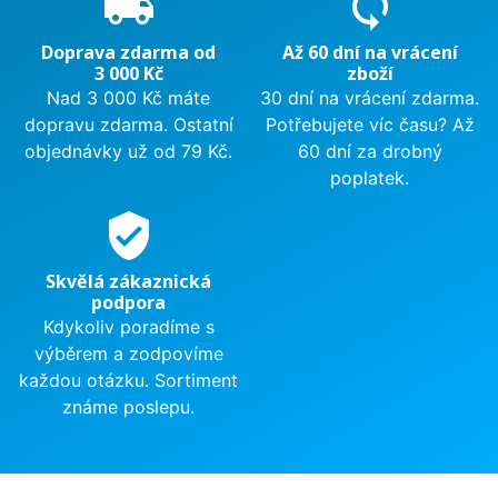
local_shipping
sync
Doprava zdarma od
Až 60 dní na vrácení
3 000 Kč
zboží
Nad 3 000 Kč máte
30 dní na vrácení zdarma.
dopravu zdarma. Ostatní
Potřebujete víc času? Až
objednávky už od 79 Kč.
60 dní za drobný
poplatek.
verified_user
Skvělá zákaznická
podpora
Kdykoliv poradíme s
výběrem a zodpovíme
každou otázku. Sortiment
známe poslepu.