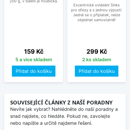
200 g, v balení je houbička.
Excentrické ovládání Sinks
pro dřezy a s jednou výpustí.
Jedná se o příplatek, nelze
objednat samostatně!
Cena
Cena
159 Kč
299 Kč
5 a více skladem
2 ks skladem
Přidat do košíku
Přidat do košíku
SOUVISEJÍCÍ ČLÁNKY Z NAŠÍ PORADNY
Nevíte jak vybrat? Nahlédněte do naší poradny a
snad najdete, co hledáte. Pokud ne, zavolejte
nebo napište a určitě najdeme řešení.