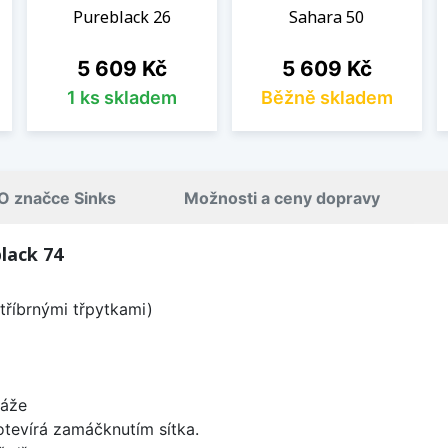
Pureblack 26
Sahara 50
Cena
Cena
5 609 Kč
5 609 Kč
1 ks skladem
Běžně skladem
O značce Sinks
Možnosti a ceny dopravy
lack 74
tříbrnými třpytkami)
táže
 otevírá zamáčknutím sítka.