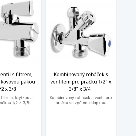
ntil s filtrem,
Kombinovaný roháček s
Nere
a kovovou pákou
ventilem pro pračku 1/2" x
M
/2 x 3/8
3/8" x 3/4"
Nere
jedno
filtrem, krytkou a
Kombinovaný roháček a ventil pro
druhé
pákou 1/2 x 3/8.
pračku se zpětnou klapkou.