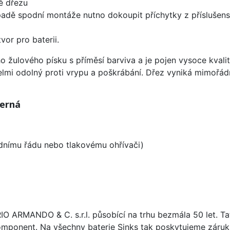
ě dřezu
padě spodní montáže nutno dokoupit příchytky z příslušens
vor pro baterii.
o žulového písku s příměsí barviva a je pojen vysoce kval
velmi odolný proti vrypu a poškrábání. Dřez vyniká mimořád
Černá
odnímu řádu nebo tlakovému ohřívači)
ARIO ARMANDO & C. s.r.l. působící na trhu bezmála 50 let. T
omponent. Na všechny baterie Sinks tak poskytujeme záruku 