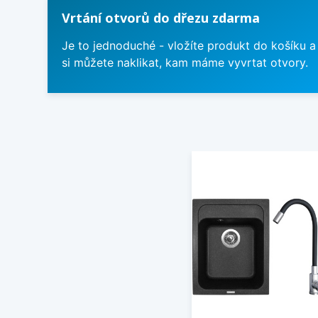
Vrtání otvorů do dřezu zdarma
Je to jednoduché - vložíte produkt do košíku a
si můžete naklikat, kam máme vyvrtat otvory.