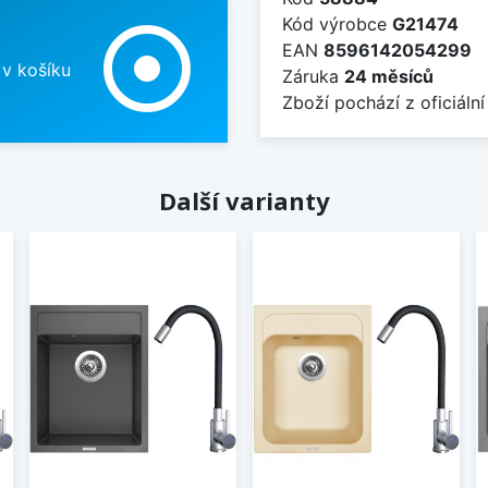
Kód výrobce
G21474
adjust
EAN
8596142054299
 v košíku
Záruka
24 měsíců
Zboží pochází z oficiální
Další varianty