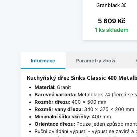
Granblack 30
Cena
5 609 Kč
1 ks skladem
Informace
Parametry zboží
Kuchyňský dřez Sinks Classic 400 Metalb
Materiál:
Granit
Barevná varianta:
Metalblack 74 (černá se s
Rozměr dřezu:
400 x 500 mm
Rozměr vany dřezu:
340 x 375 x 200 mm
Minimální šířka skříňky:
400 mm
Orientace dřezu:
Pouze jeden způsob mon
Ruční ovládání výpusti - výpusť se zavírá a