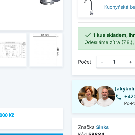
Kuchyňská ba

1 kus skladem, ih
Odesíláme zítra (7.8.),
Počet
−
+
Jakýkol
+420
phone
Po-Pá
000 Kč
Značka
Sinks
Kód
58884