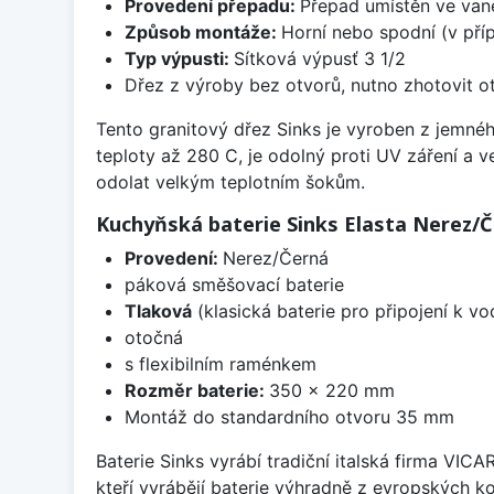
Provedení přepadu:
Přepad umístěn ve van
Způsob montáže:
Horní nebo spodní (v pří
Typ výpusti:
Sítková výpusť 3 1/2
Dřez z výroby bez otvorů, nutno zhotovit ot
Tento granitový dřez Sinks je vyroben z jemnéh
teploty až 280 C, je odolný proti UV záření a 
odolat velkým teplotním šokům.
Kuchyňská baterie Sinks Elasta Nerez/
Provedení:
Nerez/Černá
páková směšovací baterie
Tlaková
(klasická baterie pro připojení k v
otočná
s flexibilním raménkem
Rozměr baterie:
350 x 220 mm
Montáž do standardního otvoru 35 mm
Baterie Sinks vyrábí tradiční italská firma VIC
kteří vyrábějí baterie výhradně z evropských k