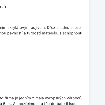
tví)
itním akrylátovým pojivem. Dřez snadno snese
nou pevností a tvrdostí materiálu a schopností
ato firma je jedním z mála evropských výrobců,
5 let. Samozřejmostí u těchto baterií jsou