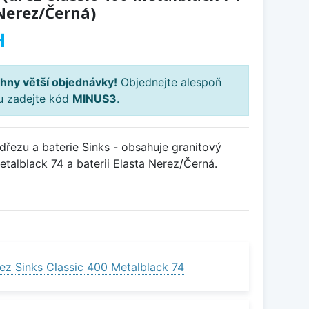
 Nerez/Černá)
H
hny větší objednávky!
Objednejte alespoň
ku zadejte kód
MINUS3
.
řezu a baterie Sinks - obsahuje granitový
talblack 74 a baterii Elasta Nerez/Černá.
ez Sinks Classic 400 Metalblack 74