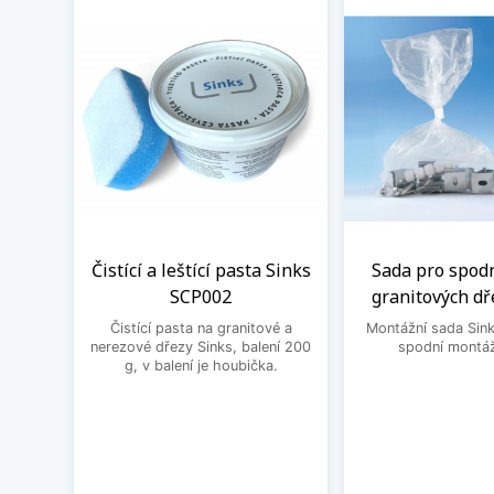
Čistící a leštící pasta Sinks
Sada pro spod
SCP002
granitových dř
Čistící pasta na granitové a
Montážní sada Sin
nerezové dřezy Sinks, balení 200
spodní montáž
g, v balení je houbička.