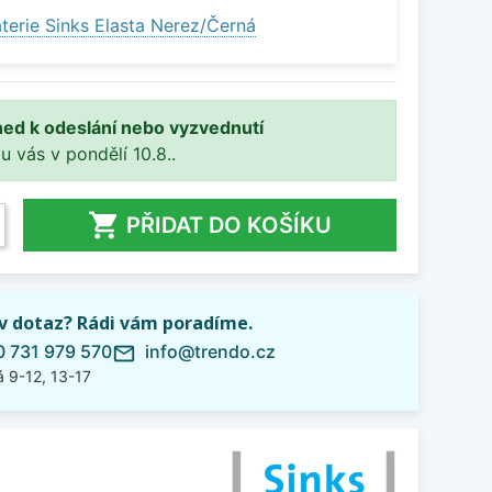
terie Sinks Elasta Nerez/Černá
ned k odeslání nebo vyzvednutí
 u vás v pondělí 10.8..

PŘIDAT DO KOŠÍKU
iv dotaz? Rádi vám poradíme.
 731 979 570
info@trendo.cz
mail_outline
 9-12, 13-17