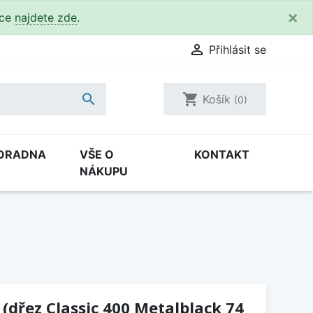
×
kce
najdete zde
.

Přihlásit se

shopping_cart
Košík
(0)
ORADNA
VŠE O
KONTAKT
NÁKUPU
 (dřez Classic 400 Metalblack 74