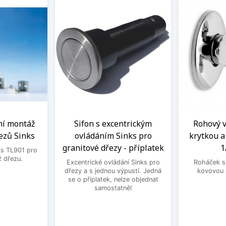
ní montáž
Sifon s excentrickým
Rohový ve
ezů Sinks
ovládáním Sinks pro
krytkou 
granitové dřezy - příplatek
1
ks TL901 pro
 dřezu.
Excentrické ovládání Sinks pro
Roháček s 
dřezy a s jednou výpustí. Jedná
kovovou 
se o příplatek, nelze objednat
samostatně!