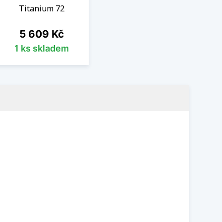
Titanium 72
Cena
5 609 Kč
1 ks skladem