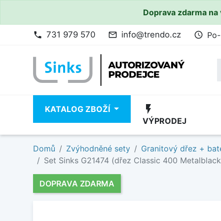
Doprava zdarma na 
731 979 570
info@trendo.cz
Po-
phone
mail_outline
access_time
flash_on
KATALOG ZBOŽÍ
VÝPRODEJ
Domů
Zvýhodněné sety
Granitový dřez + bat
Set Sinks G21474 (dřez Classic 400 Metalblack
DOPRAVA ZDARMA