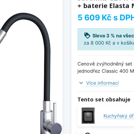
+ baterie Elasta
5 609 Kč
s DP
loyalty
Sleva 3 % na všec
za 8 000 Kč a v koší
Cenově zvýhodněný set d
jednodřez Classic 400 Me
expand_more
Více informací
Tento set obsahuje
Kuchyňský dř