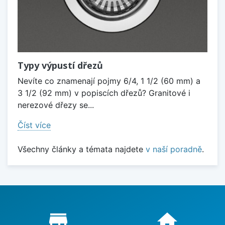
Typy výpustí dřezů
Nevíte co znamenají pojmy 6/4, 1 1/2 (60 mm) a
3 1/2 (92 mm) v popiscích dřezů? Granitové i
nerezové dřezy se...
Číst více
Všechny články a témata najdete
v naší poradně
.
Proč nakupovat u nás?
store_mall_directory
home