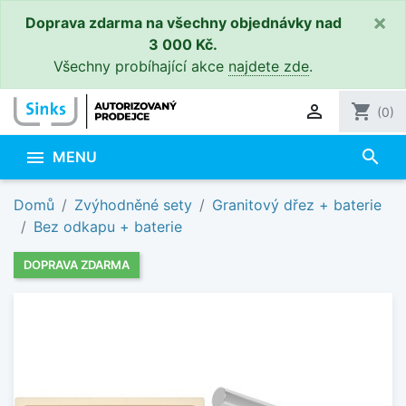
×
Doprava zdarma na všechny objednávky nad
3 000 Kč.
Všechny probíhající akce
najdete zde
.

shopping_cart
(0)
search

MENU
Domů
Zvýhodněné sety
Granitový dřez + baterie
Bez odkapu + baterie
DOPRAVA ZDARMA