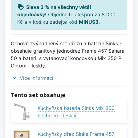
loyalty
Sleva 3 % na všechny větší
objednávky!
Objednejte alespoň za 8 000
Kč a v košíku zadejte kód
MINUS3
.
Cenově zvýhodněný set dřezu a baterie Sinks -
obsahuje granitový jednodřez Frame 457 Sahara
50 a baterii s vytahovací koncovkou Mix 350 P
Chrom - lesklý.
expand_more
Více informací
Tento set obsahuje
Kuchyňská baterie Sinks Mix 350
P Chrom - lesklý
Kuchyňský dřez Sinks Frame 457