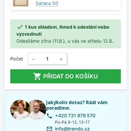
Sahara 50

1 kus skladem, ihned k odeslání nebo
vyzvednutí
Odesíláme zítra (11.8.), u vás ve středu 12.8..
Počet
−
+

PŘIDAT DO KOŠÍKU
Jakýkoliv dotaz? Rádi vám
poradíme.
+420 731 979 570
phone
Po-Pá 9-12, 13-17
info@trendo.cz
mail_outline