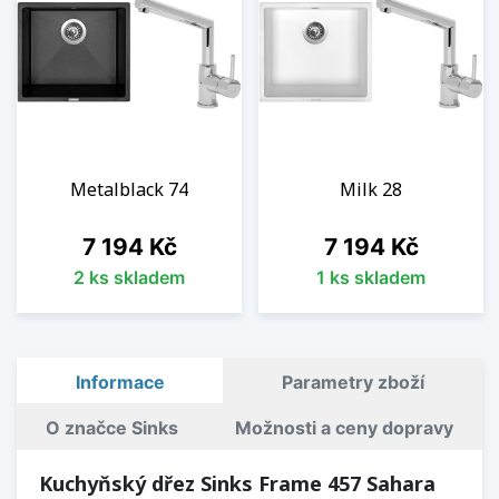
Metalblack 74
Milk 28
Cena
Cena
7 194 Kč
7 194 Kč
2 ks skladem
1 ks skladem
Informace
Parametry zboží
O značce Sinks
Možnosti a ceny dopravy
Kuchyňský dřez Sinks Frame 457 Sahara