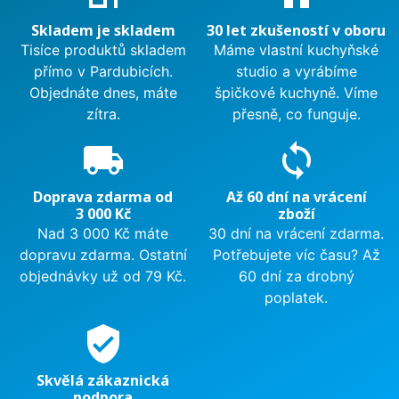
Skladem je skladem
30 let zkušeností v oboru
Tisíce produktů skladem
Máme vlastní kuchyňské
přímo v Pardubicích.
studio a vyrábíme
Objednáte dnes, máte
špičkové kuchyně. Víme
zítra.
přesně, co funguje.
local_shipping
sync
Doprava zdarma od
Až 60 dní na vrácení
3 000 Kč
zboží
Nad 3 000 Kč máte
30 dní na vrácení zdarma.
dopravu zdarma. Ostatní
Potřebujete víc času? Až
objednávky už od 79 Kč.
60 dní za drobný
poplatek.
verified_user
Skvělá zákaznická
podpora