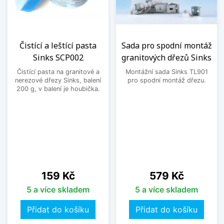
Čistící a leštící pasta
Sada pro spodní montáž
Sinks SCP002
granitových dřezů Sinks
Čistící pasta na granitové a
Montážní sada Sinks TL901
nerezové dřezy Sinks, balení
pro spodní montáž dřezu.
200 g, v balení je houbička.
Cena
Cena
159 Kč
579 Kč
5 a více skladem
5 a více skladem
Přidat do košíku
Přidat do košíku