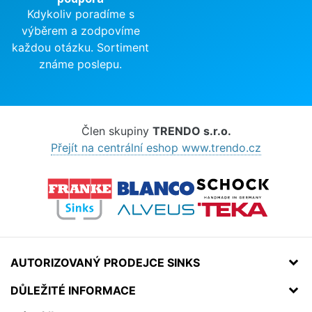
Kdykoliv poradíme s
výběrem a zodpovíme
každou otázku. Sortiment
známe poslepu.
Člen skupiny
TRENDO s.r.o.
Přejít na centrální eshop www.trendo.cz
AUTORIZOVANÝ PRODEJCE SINKS
DŮLEŽITÉ INFORMACE