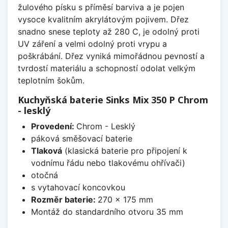
žulového písku s příměsí barviva a je pojen
vysoce kvalitním akrylátovým pojivem. Dřez
snadno snese teploty až 280 C, je odolný proti
UV záření a velmi odolný proti vrypu a
poškrábání. Dřez vyniká mimořádnou pevností a
tvrdostí materiálu a schopností odolat velkým
teplotním šokům.
Kuchyňská baterie Sinks Mix 350 P Chrom
- lesklý
Provedení:
Chrom - Lesklý
páková směšovací baterie
Tlaková
(klasická baterie pro připojení k
vodnímu řádu nebo tlakovému ohřívači)
otočná
s vytahovací koncovkou
Rozměr baterie:
270 x 175 mm
Montáž do standardního otvoru 35 mm