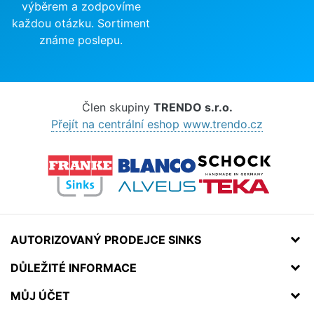
výběrem a zodpovíme
každou otázku. Sortiment
známe poslepu.
Člen skupiny
TRENDO s.r.o.
Přejít na centrální eshop www.trendo.cz
AUTORIZOVANÝ PRODEJCE SINKS
DŮLEŽITÉ INFORMACE
MŮJ ÚČET