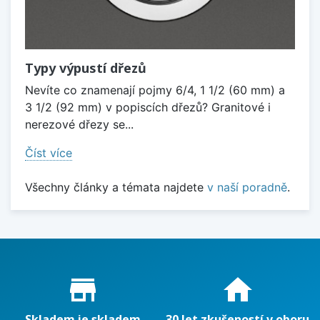
Typy výpustí dřezů
Nevíte co znamenají pojmy 6/4, 1 1/2 (60 mm) a
3 1/2 (92 mm) v popiscích dřezů? Granitové i
nerezové dřezy se...
Číst více
Všechny články a témata najdete
v naší poradně
.
Proč nakupovat u nás?
store_mall_directory
home
Skladem je skladem
30 let zkušeností v oboru