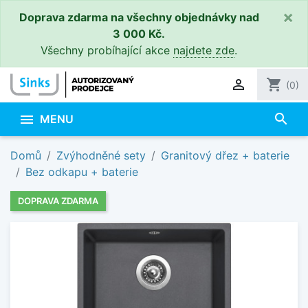
×
Doprava zdarma na všechny objednávky nad
3 000 Kč.
Všechny probíhající akce
najdete zde
.

shopping_cart
(0)
search

MENU
Domů
Zvýhodněné sety
Granitový dřez + baterie
Bez odkapu + baterie
DOPRAVA ZDARMA