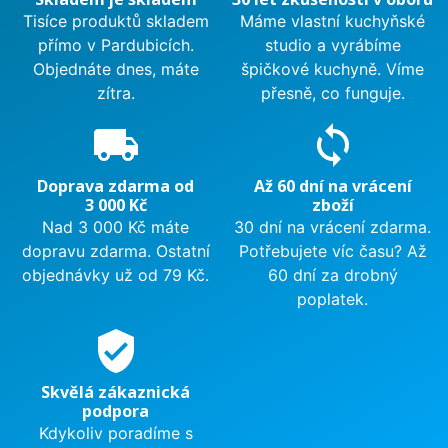
Tisíce produktů skladem
Máme vlastní kuchyňské
přímo v Pardubicích.
studio a vyrábíme
Objednáte dnes, máte
špičkové kuchyně. Víme
zítra.
přesně, co funguje.
local_shipping
sync
Doprava zdarma od
Až 60 dní na vrácení
3 000 Kč
zboží
Nad 3 000 Kč máte
30 dní na vrácení zdarma.
dopravu zdarma. Ostatní
Potřebujete víc času? Až
objednávky už od 79 Kč.
60 dní za drobný
poplatek.
verified_user
Skvělá zákaznická
podpora
Kdykoliv poradíme s