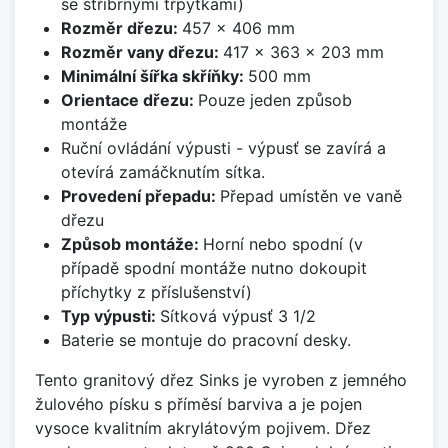
se stříbrnými třpytkami)
Rozměr dřezu:
457 x 406 mm
Rozměr vany dřezu:
417 x 363 x 203 mm
Minimální šířka skříňky:
500 mm
Orientace dřezu:
Pouze jeden způsob
montáže
Ruční ovládání výpusti - výpusť se zavírá a
otevírá zamáčknutím sítka.
Provedení přepadu:
Přepad umístěn ve vaně
dřezu
Způsob montáže:
Horní nebo spodní (v
případě spodní montáže nutno dokoupit
příchytky z příslušenství)
Typ výpusti:
Sítková výpusť 3 1/2
Baterie se montuje do pracovní desky.
Tento granitový dřez Sinks je vyroben z jemného
žulového písku s příměsí barviva a je pojen
vysoce kvalitním akrylátovým pojivem. Dřez