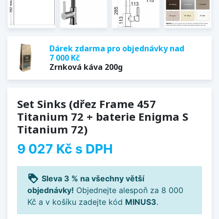
Dárek zdarma pro objednávky nad
7 000 Kč
Zrnková káva 200g
Set Sinks (dřez Frame 457
Titanium 72 + baterie Enigma S
Titanium 72)
9 027 Kč
s DPH
loyalty
Sleva 3 % na všechny větší
objednávky!
Objednejte alespoň za 8 000
Kč a v košíku zadejte kód
MINUS3
.