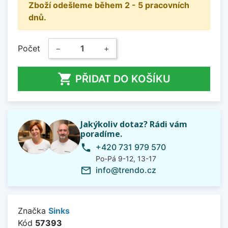
Zboží odešleme během 2 - 5 pracovních
dnů.
Počet
−
+

PŘIDAT DO KOŠÍKU
Jakýkoliv dotaz? Rádi vám
poradíme.
+420 731 979 570
phone
Po-Pá 9-12, 13-17
info@trendo.cz
mail_outline
Značka
Sinks
Kód
57393