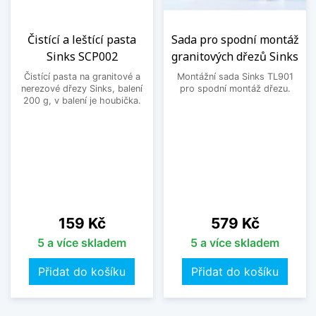
Čistící a leštící pasta
Sada pro spodní montáž
Sinks SCP002
granitových dřezů Sinks
Čistící pasta na granitové a
Montážní sada Sinks TL901
nerezové dřezy Sinks, balení
pro spodní montáž dřezu.
200 g, v balení je houbička.
Cena
Cena
159 Kč
579 Kč
5 a více skladem
5 a více skladem
Přidat do košíku
Přidat do košíku