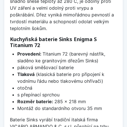
snadno snese teploty až 280 C, je odolný proti
UV záření a velmi odolný proti vrypu a
poškrábání. Dřez vyniká mimořádnou pevností a
tvrdostí materiálu a schopností odolat velkým
teplotním šokům.
Kuchyňská baterie Sinks Enigma S
Titanium 72
Provedení:
Titanium 72 (barevný nástřik,
sladěno ke granitovým dřezům Sinks)
páková směšovací baterie
Tlaková
(klasická baterie pro připojení k
vodnímu řádu nebo tlakovému ohřívači)
otočná
s přepínací sprchou
Rozměr baterie:
285 x 218 mm
Montáž do standardního otvoru 35 mm
Baterie Sinks vyrábí tradiční italská firma
VICARIO ARMANDO & C. s.r.l. působící na trhu