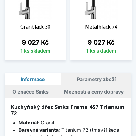
Granblack 30
Metalblack 74
Cena
Cena
9 027 Kč
9 027 Kč
1 ks skladem
1 ks skladem
Informace
Parametry zboží
O značce Sinks
Možnosti a ceny dopravy
Kuchyňský dřez Sinks Frame 457 Titanium
72
Materiál:
Granit
Barevná varianta:
Titanium 72 (tmavší šedá