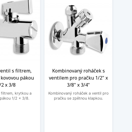
ntil s filtrem,
Kombinovaný roháček s
Nere
a kovovou pákou
ventilem pro pračku 1/2" x
M
/2 x 3/8
3/8" x 3/4"
Nere
jedno
filtrem, krytkou a
Kombinovaný roháček a ventil pro
druhé
pákou 1/2 x 3/8.
pračku se zpětnou klapkou.