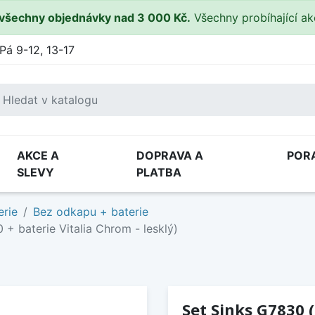
všechny objednávky nad 3 000 Kč.
Všechny probíhající a
Pá 9-12, 13-17
AKCE A
DOPRAVA A
POR
SLEVY
PLATBA
erie
Bez odkapu + baterie
+ baterie Vitalia Chrom - lesklý)
Set Sinks G7830 