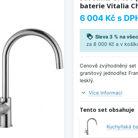
baterie Vitalia C
6 004 Kč
s DP
loyalty
Sleva 3 % na všec
za 8 000 Kč a v koší
Cenově zvýhodněný set d
granitový jednodřez Fram
lesklý.
expand_more
Více informací
Tento set obsahuje
Kuchyňská bat