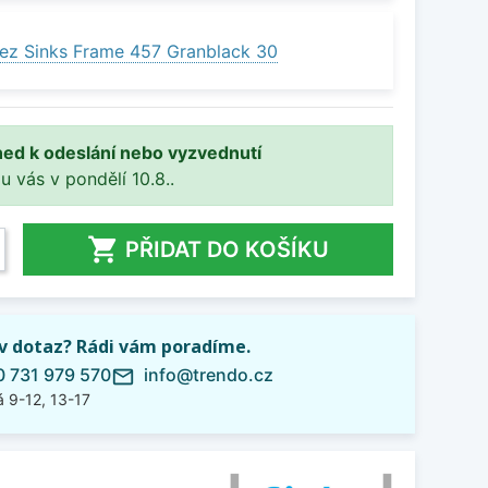
ez Sinks Frame 457 Granblack 30
ned k odeslání nebo vyzvednutí
 u vás v pondělí 10.8..

PŘIDAT DO KOŠÍKU
iv dotaz? Rádi vám poradíme.
 731 979 570
info@trendo.cz
mail_outline
 9-12, 13-17