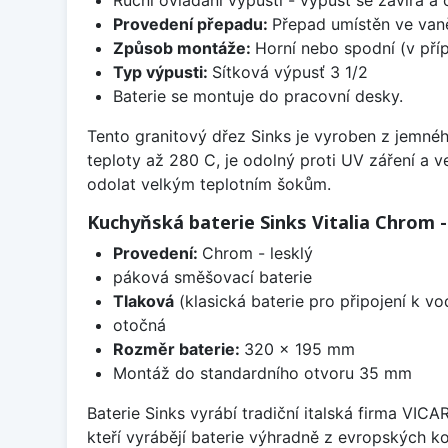
Provedení přepadu:
Přepad umístěn ve van
Způsob montáže:
Horní nebo spodní (v pří
Typ výpusti:
Sítková výpusť 3 1/2
Baterie se montuje do pracovní desky.
Tento granitový dřez Sinks je vyroben z jemnéh
teploty až 280 C, je odolný proti UV záření a 
odolat velkým teplotním šokům.
Kuchyňská baterie Sinks Vitalia Chrom -
Provedení:
Chrom - lesklý
páková směšovací baterie
Tlaková
(klasická baterie pro připojení k v
otočná
Rozměr baterie:
320 x 195 mm
Montáž do standardního otvoru 35 mm
Baterie Sinks vyrábí tradiční italská firma VIC
kteří vyrábějí baterie výhradně z evropských k