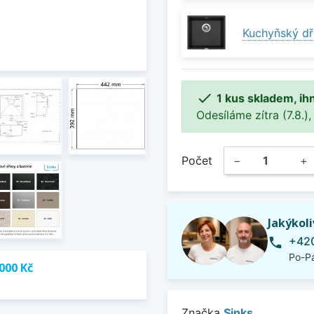
Kuchyňský dř

1 kus skladem, ih
Odesíláme zítra (7.8.),
Počet
−
+
Jakýkol
+420
phone
Po-Pá
000 Kč
Značka
Sinks