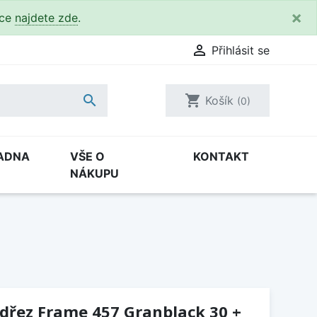
×
kce
najdete zde
.

Přihlásit se

shopping_cart
Košík
(0)
ADNA
VŠE O
KONTAKT
NÁKUPU
(dřez Frame 457 Granblack 30 +