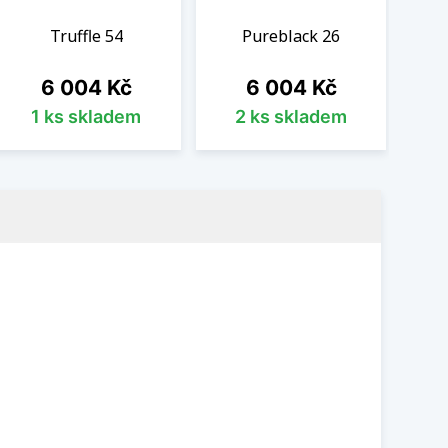
Truffle 54
Pureblack 26
Cena
Cena
6 004 Kč
6 004 Kč
1 ks skladem
2 ks skladem