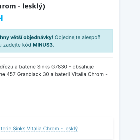
hrom - lesklý)
H
hny větší objednávky!
Objednejte alespoň
ku zadejte kód
MINUS3
.
řezu a baterie Sinks G7830 - obsahuje
e 457 Granblack 30 a baterii Vitalia Chrom -
erie Sinks Vitalia Chrom - lesklý