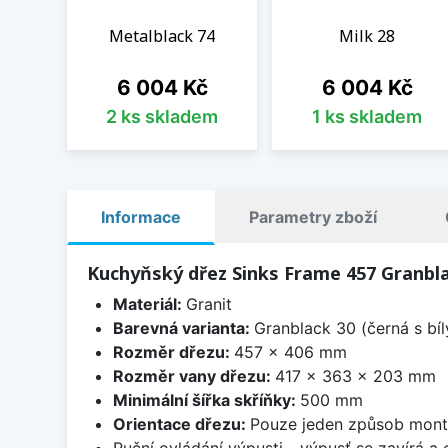
Metalblack 74
Milk 28
Cena
Cena
6 004 Kč
6 004 Kč
2 ks skladem
1 ks skladem
Informace
Parametry zboží
Kuchyňský dřez Sinks Frame 457 Granbl
Materiál:
Granit
Barevná varianta:
Granblack 30 (černá s bí
Rozměr dřezu:
457 x 406 mm
Rozměr vany dřezu:
417 x 363 x 203 mm
Minimální šířka skříňky:
500 mm
Orientace dřezu:
Pouze jeden způsob mon
Ruční ovládání výpusti - výpusť se zavírá a