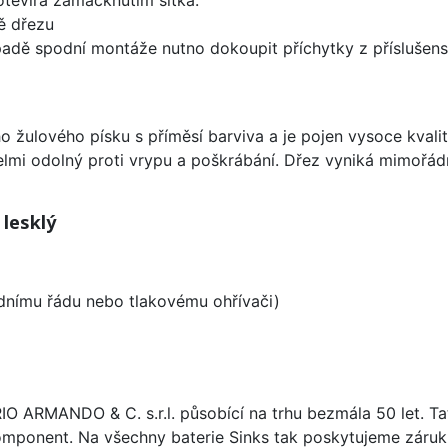
ě dřezu
padě spodní montáže nutno dokoupit příchytky z příslušens
o žulového písku s příměsí barviva a je pojen vysoce kval
velmi odolný proti vrypu a poškrábání. Dřez vyniká mimořád
 lesklý
odnímu řádu nebo tlakovému ohřívači)
ARIO ARMANDO & C. s.r.l. působící na trhu bezmála 50 let. T
omponent. Na všechny baterie Sinks tak poskytujeme záruku 