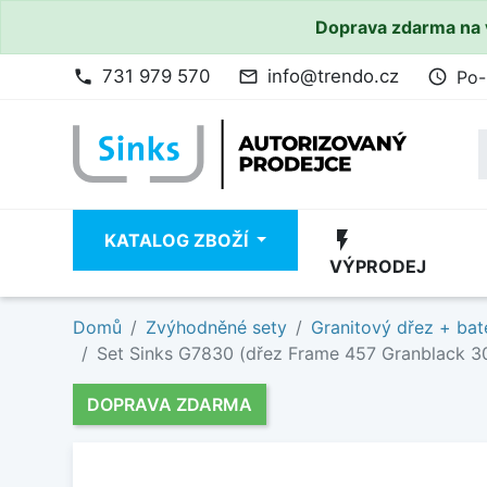
Doprava zdarma na 
731 979 570
info@trendo.cz
Po-
phone
mail_outline
access_time
flash_on
KATALOG ZBOŽÍ
VÝPRODEJ
Domů
Zvýhodněné sety
Granitový dřez + bat
Set Sinks G7830 (dřez Frame 457 Granblack 30 
DOPRAVA ZDARMA