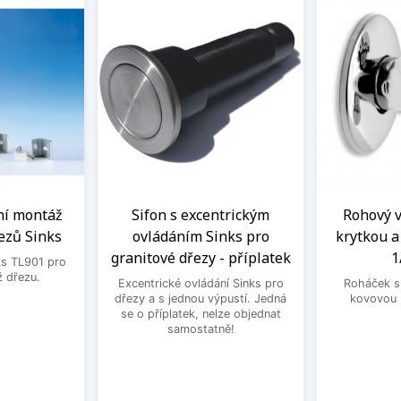
ní montáž
Sifon s excentrickým
Rohový ve
ezů Sinks
ovládáním Sinks pro
krytkou 
granitové dřezy - příplatek
1
ks TL901 pro
 dřezu.
Excentrické ovládání Sinks pro
Roháček s 
dřezy a s jednou výpustí. Jedná
kovovou 
se o příplatek, nelze objednat
samostatně!