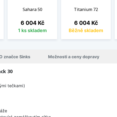
Sahara 50
Titanium 72
Cena
Cena
6 004 Kč
6 004 Kč
1 ks skladem
Běžně skladem
O značce Sinks
Možnosti a ceny dopravy
ack 30
lými tečkami)
táže
 otevírá zamáčknutím sítka.