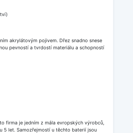
tví)
itním akrylátovým pojivem. Dřez snadno snese
nou pevností a tvrdostí materiálu a schopností
ato firma je jedním z mála evropských výrobců,
5 let. Samozřejmostí u těchto baterií jsou