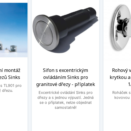
ní montáž
Sifon s excentrickým
Rohový ve
ezů Sinks
ovládáním Sinks pro
krytkou 
granitové dřezy - příplatek
1
ks TL901 pro
 dřezu.
Excentrické ovládání Sinks pro
Roháček s 
dřezy a s jednou výpustí. Jedná
kovovou 
se o příplatek, nelze objednat
samostatně!