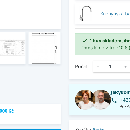
Kuchyňská bat

1 kus skladem, ih
Odesíláme zítra (10.8.)
Počet
−
+
Jakýkol
+420
phone
Po-Pá
000 Kč
Značka
Sinks