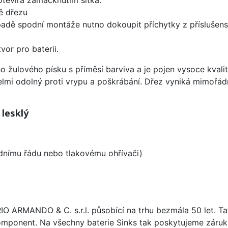
ě dřezu
padě spodní montáže nutno dokoupit příchytky z příslušens
vor pro baterii.
o žulového písku s příměsí barviva a je pojen vysoce kval
velmi odolný proti vrypu a poškrábání. Dřez vyniká mimořád
 lesklý
odnímu řádu nebo tlakovému ohřívači)
ARIO ARMANDO & C. s.r.l. působící na trhu bezmála 50 let. T
omponent. Na všechny baterie Sinks tak poskytujeme záruku 