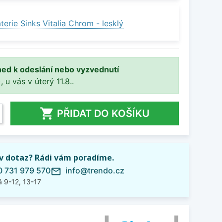
erie Sinks Vitalia Chrom - lesklý
ned k odeslání nebo vyzvednutí
, u vás v úterý 11.8..

PŘIDAT DO KOŠÍKU
iv dotaz? Rádi vám poradíme.
 731 979 570
info@trendo.cz
mail_outline
 9-12, 13-17