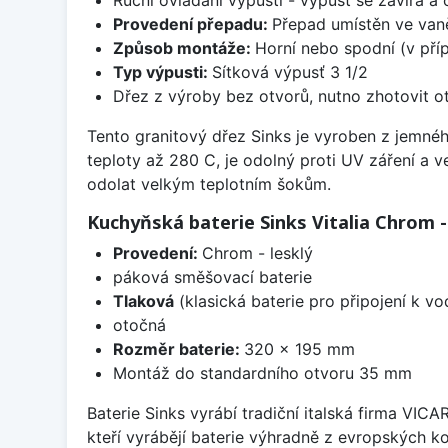
Provedení přepadu:
Přepad umístěn ve van
Způsob montáže:
Horní nebo spodní (v pří
Typ výpusti:
Sítková výpusť 3 1/2
Dřez z výroby bez otvorů, nutno zhotovit ot
Tento granitový dřez Sinks je vyroben z jemnéh
teploty až 280 C, je odolný proti UV záření a 
odolat velkým teplotním šokům.
Kuchyňská baterie Sinks Vitalia Chrom -
Provedení:
Chrom - lesklý
páková směšovací baterie
Tlaková
(klasická baterie pro připojení k v
otočná
Rozměr baterie:
320 x 195 mm
Montáž do standardního otvoru 35 mm
Baterie Sinks vyrábí tradiční italská firma VIC
kteří vyrábějí baterie výhradně z evropských k