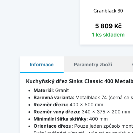
Granblack 30
Cena
5 809 Kč
1 ks skladem
Informace
Parametry zboží
Kuchyňský dřez Sinks Classic 400 Metalb
Materiál:
Granit
Barevná varianta:
Metalblack 74 (černá se s
Rozměr dřezu:
400 x 500 mm
Rozměr vany dřezu:
340 x 375 x 200 mm
Minimální šířka skříňky:
400 mm
Orientace dřezu:
Pouze jeden způsob mon
Ruční ovládání výpusti - výpusť se zavírá a