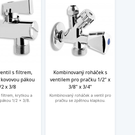
ntil s filtrem,
Kombinovaný roháček s
Nere
a kovovou pákou
ventilem pro pračku 1/2" x
M
/2 x 3/8
3/8" x 3/4"
Nere
jedno
filtrem, krytkou a
Kombinovaný roháček a ventil pro
druhé
pákou 1/2 x 3/8.
pračku se zpětnou klapkou.