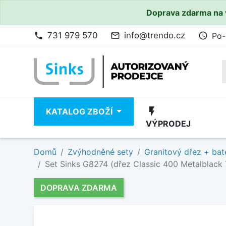
Doprava zdarma na 
731 979 570
info@trendo.cz
Po-
phone
mail_outline
access_time
flash_on
KATALOG ZBOŽÍ
VÝPRODEJ
Domů
Zvýhodněné sety
Granitový dřez + bat
Set Sinks G8274 (dřez Classic 400 Metalblack 7
DOPRAVA ZDARMA