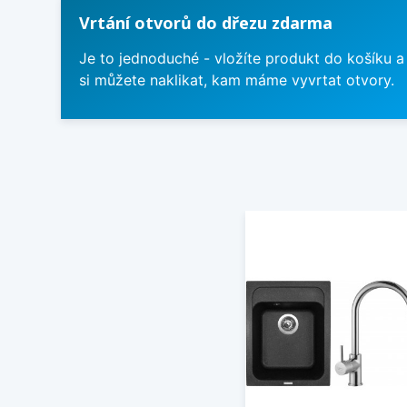
Vrtání otvorů do dřezu zdarma
Je to jednoduché - vložíte produkt do košíku a
si můžete naklikat, kam máme vyvrtat otvory.