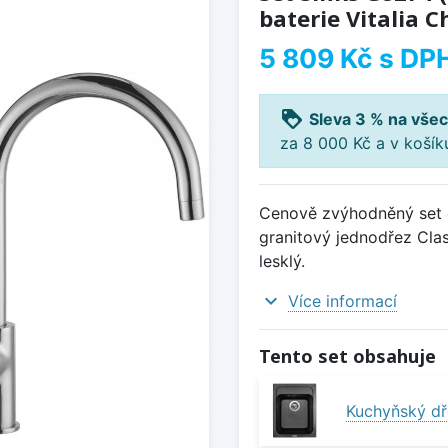
baterie Vitalia C
5 809 Kč
s DP
loyalty
Sleva 3 % na všec
za 8 000 Kč a v koší
Cenově zvýhodněný set d
granitový jednodřez Clas
lesklý.
expand_more
Více informací
Tento set obsahuje
Kuchyňský dř