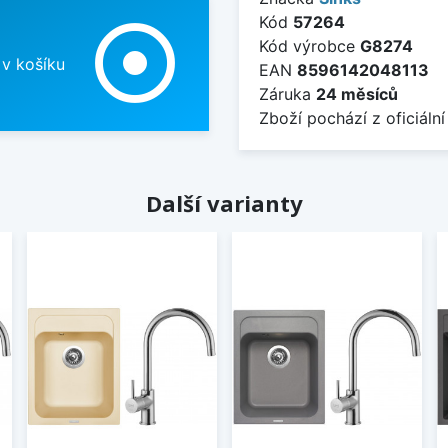
Kód
57264
adjust
Kód výrobce
G8274
 v košíku
EAN
8596142048113
Záruka
24 měsíců
Zboží pochází z oficiální
Další varianty