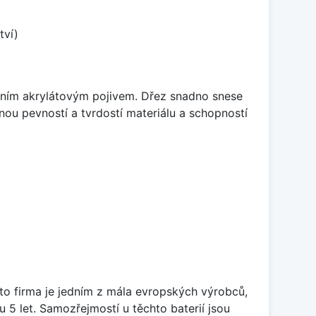
tví)
itním akrylátovým pojivem. Dřez snadno snese
nou pevností a tvrdostí materiálu a schopností
ato firma je jedním z mála evropských výrobců,
5 let. Samozřejmostí u těchto baterií jsou