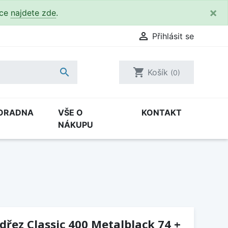
×
kce
najdete zde
.

Přihlásit se

shopping_cart
Košík
(0)
ORADNA
VŠE O
KONTAKT
NÁKUPU
dřez Classic 400 Metalblack 74 +