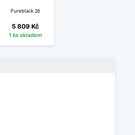
Pureblack 26
Cena
5 809 Kč
1 ks skladem