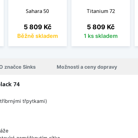
Sahara 50
Titanium 72
Cena
Cena
5 809 Kč
5 809 Kč
Běžně skladem
1 ks skladem
O značce Sinks
Možnosti a ceny dopravy
lack 74
tříbrnými třpytkami)
táže
 otevírá zamáčknutím sítka.