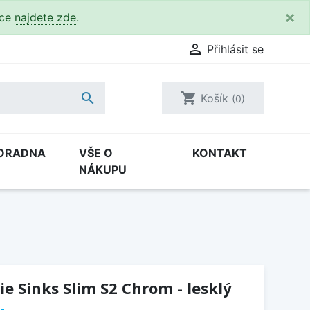
×
kce
najdete zde
.

Přihlásit se

shopping_cart
Košík
(0)
ORADNA
VŠE O
KONTAKT
NÁKUPU
e Sinks Slim S2 Chrom - lesklý