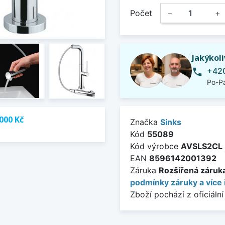
Počet
−
+
Jakýkol
+420
phone
Po-Pá
000 Kč
Značka
Sinks
Kód
55089
Kód výrobce
AVSLS2CL
EAN
8596142001392
Záruka
Rozšířená záruka 
podmínky záruky a více 
Zboží pochází z oficiální