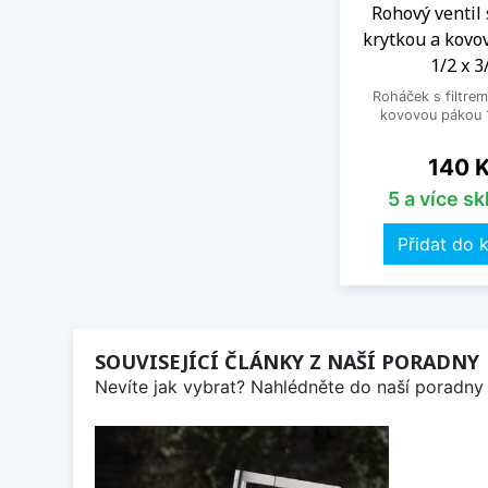
Rohový ventil 
krytkou a kovo
1/2 x 3
Roháček s filtrem
kovovou pákou 1
Cena
140 
5 a více s
Přidat do 
SOUVISEJÍCÍ ČLÁNKY Z NAŠÍ PORADNY
Nevíte jak vybrat? Nahlédněte do naší poradny 