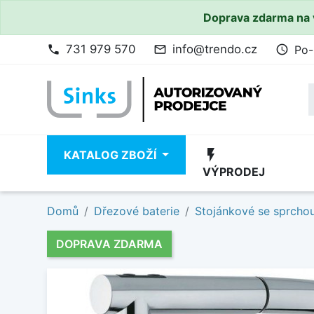
Doprava zdarma na 
731 979 570
info@trendo.cz
Po-
phone
mail_outline
access_time
flash_on
KATALOG ZBOŽÍ
VÝPRODEJ
Domů
Dřezové baterie
Stojánkové se sprcho
DOPRAVA ZDARMA