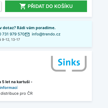

PŘIDAT DO KOŠÍKU
iv dotaz? Rádi vám poradíme.
 731 979 570
info@trendo.cz
mail_outline
 9-12, 13-17
5 let na kartuši -
informací
 distribuce pro ČR