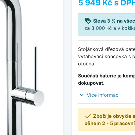
5 949 Kč
s DP
loyalty
Sleva 3 % na všec
za 8 000 Kč a v koší
Stojánková dřezová bate
vytahovací koncovka s p
otočná.
Součástí baterie je komp
dokupovat.
expand_more
Více informací

Zboží je obvykle
během 2 - 5 pracovní