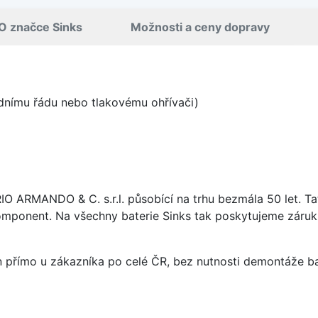
O značce Sinks
Možnosti a ceny dopravy
odnímu řádu nebo tlakovému ohřívači)
ARIO ARMANDO & C. s.r.l. působící na trhu bezmála 50 let. T
omponent. Na všechny baterie Sinks tak poskytujeme záruku 
án přímo u zákazníka po celé ČR, bez nutnosti demontáže ba