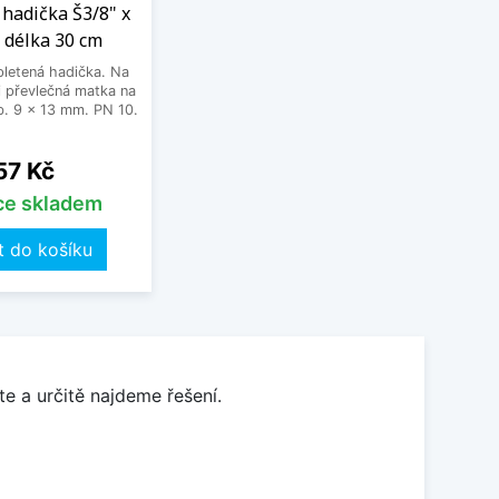
hadička Š3/8" x
 délka 30 cm
letená hadička. Na
 převlečná matka na
. 9 x 13 mm. PN 10.
Cena
57 Kč
íce skladem
t do košíku
e a určitě najdeme řešení.