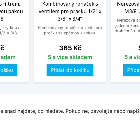
s filtrem,
Kombinovaný roháček s
Nerezová 
vou pákou
ventilem pro pračku 1/2" x
M3/8",
/8
3/8" x 3/4"
Nerezová op
jednom konci
, krytkou a
Kombinovaný roháček a ventil pro
druhém šroub
/2 x 3/8.
pračku se zpětnou klapkou.
Cena
Kč
365 Kč
kladem
5 a více skladem
5 a v
košíku
Přidat do košíku
Přida
a snad najdete, co hledáte. Pokud ne, zavolejte nebo napišt