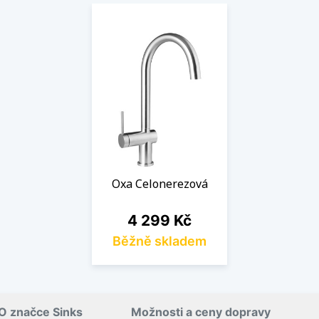
Oxa Celonerezová
Cena
4 299 Kč
Běžně skladem
O značce Sinks
Možnosti a ceny dopravy