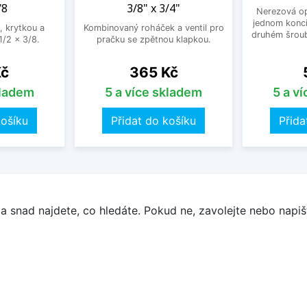
/8
3/8" x 3/4"
Nerezová op
jednom konci
, krytkou a
Kombinovaný roháček a ventil pro
druhém šroub
/2 x 3/8.
pračku se zpětnou klapkou.
Cena
Kč
365 Kč
kladem
5 a více skladem
5 a v
košíku
Přidat do košíku
Přida
a snad najdete, co hledáte. Pokud ne, zavolejte nebo napišt