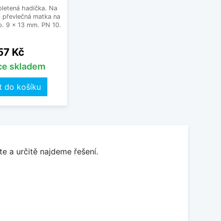
letená hadička. Na
 převlečná matka na
. 9 x 13 mm. PN 10.
Cena
57 Kč
íce skladem
t do košíku
e a určitě najdeme řešení.