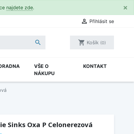
×
kce
najdete zde
.

Přihlásit se

shopping_cart
Košík
(0)
ORADNA
VŠE O
KONTAKT
NÁKUPU
ová
ie Sinks Oxa P Celonerezová