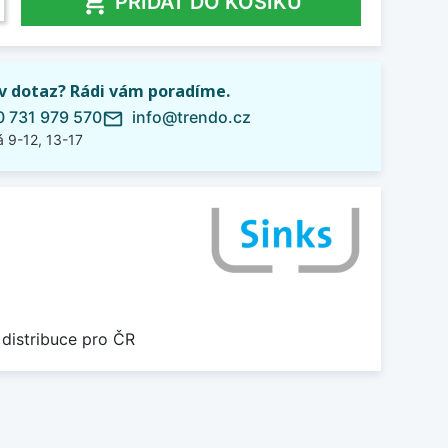

PŘIDAT DO KOŠÍKU
iv dotaz? Rádi vám poradíme.
 731 979 570
info@trendo.cz
mail_outline
 9-12, 13-17
 distribuce pro ČR