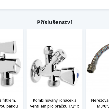
Příslušenství
s filtrem,
Kombinovaný roháček s
Nerezová 
vou pákou
ventilem pro pračku 1/2" x
M3/8",