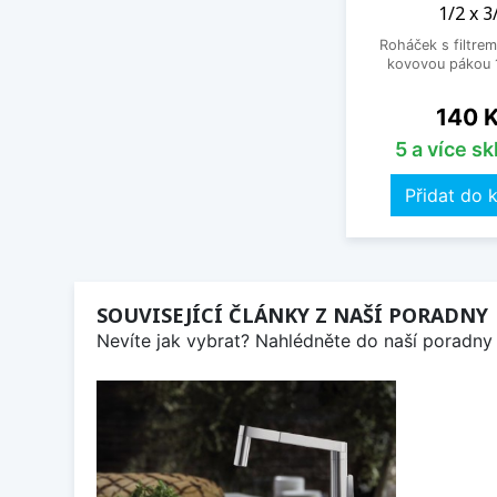
1/2 x 3
Roháček s filtrem
kovovou pákou 1
Cena
140 
5 a více s
Přidat do 
SOUVISEJÍCÍ ČLÁNKY Z NAŠÍ PORADNY
Nevíte jak vybrat? Nahlédněte do naší poradny 