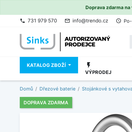
Doprava zdarma na 
731 979 570
info@trendo.cz
Po-
phone
mail_outline
access_time
flash_on
KATALOG ZBOŽÍ
VÝPRODEJ
Domů
Dřezové baterie
Stojánkové s vytahov
DOPRAVA ZDARMA