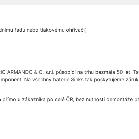
odnímu řádu nebo tlakovému ohřívači)
ARIO ARMANDO & C. s.r.l. působící na trhu bezmála 50 let. T
omponent. Na všechny baterie Sinks tak poskytujeme záruku 
án přímo u zákazníka po celé ČR, bez nutnosti demontáže ba