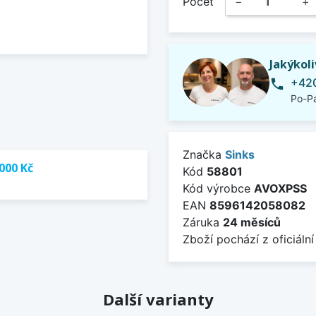
Počet
−
+
Jakýkol
+420
phone
Po-Pá
Značka
Sinks
000 Kč
Kód
58801
Kód výrobce
AVOXPSS
EAN
8596142058082
Záruka
24 měsíců
Zboží pochází z oficiální
Další varianty