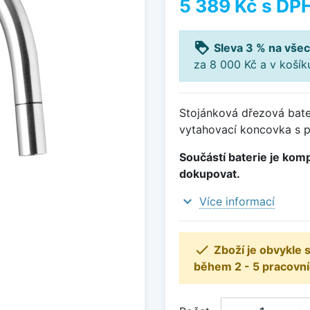
5 389 Kč
s DP
loyalty
Sleva 3 % na všec
za 8 000 Kč a v koší
Stojánková dřezová bate
vytahovací koncovka s p
Součástí baterie je komp
dokupovat.
expand_more
Více informací

Zboží je obvykle
během 2 - 5 pracovní