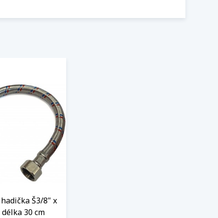
hadička Š3/8" x
 délka 30 cm