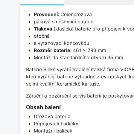
Provedení:
Celonerezová
páková směšovací baterie
Tlaková
(klasická baterie pro připojení k v
otočná
s vytahovací koncovkou
Rozměr baterie:
461 x 283 mm
Montáž do standardního otvoru 35 mm
Baterie Sinks vyrábí tradiční italská firma VIC
kteří vyrábějí baterie výhradně z evropských k
velmi kvalitní keramické kartuše.
Záruční a pozáruční servis baterií je poskytov
Obsah balení
Dřezová baterie
Připojovací hadičky
Montážní balíček