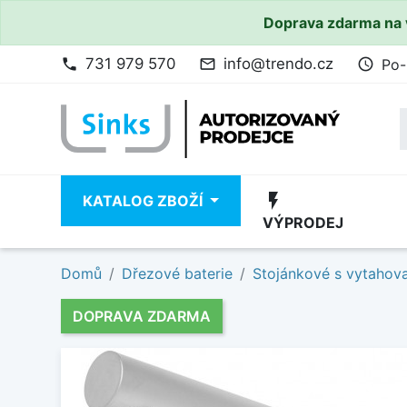
Doprava zdarma na 
731 979 570
info@trendo.cz
Po-
phone
mail_outline
access_time
flash_on
KATALOG ZBOŽÍ
VÝPRODEJ
Domů
Dřezové baterie
Stojánkové s vytahov
DOPRAVA ZDARMA