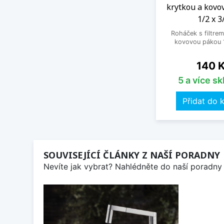
krytkou a kovo
1/2 x 3
Roháček s filtrem
kovovou pákou 1
Cena
140 
5 a více s
Přidat do 
SOUVISEJÍCÍ ČLÁNKY Z NAŠÍ PORADNY
Nevíte jak vybrat? Nahlédněte do naší poradny 