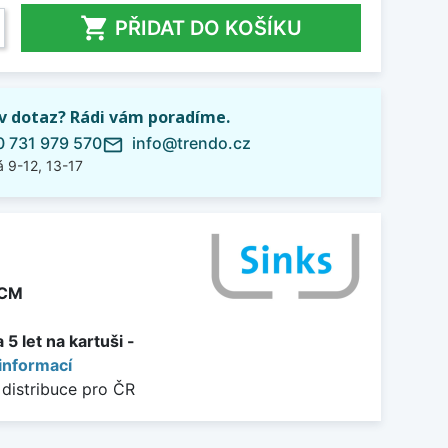

PŘIDAT DO KOŠÍKU
iv dotaz? Rádi vám poradíme.
 731 979 570
info@trendo.cz
mail_outline
 9-12, 13-17
PCM
5 let na kartuši -
informací
 distribuce pro ČR