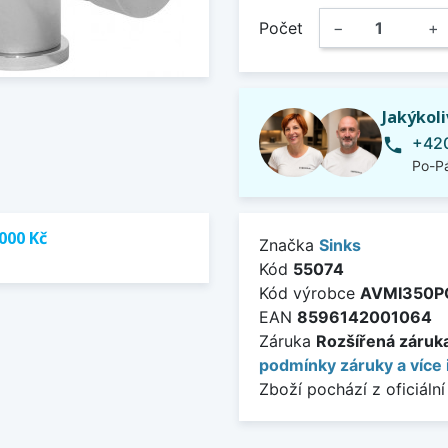
Počet
−
+
Jakýkol
+420
phone
Po-Pá
000 Kč
Značka
Sinks
Kód
55074
Kód výrobce
AVMI350
EAN
8596142001064
Záruka
Rozšířená záruka 
podmínky záruky a více 
Zboží pochází z oficiální