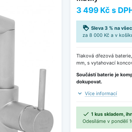
3 499 Kč
s DP
loyalty
Sleva 3 % na všec
za 8 000 Kč a v koší
Tlaková dřezová baterie
mm, s vytahovací konco
Součástí baterie je komp
dokupovat.
expand_more
Více informací

1 kus skladem, ih
Odesíláme v pondělí 10.