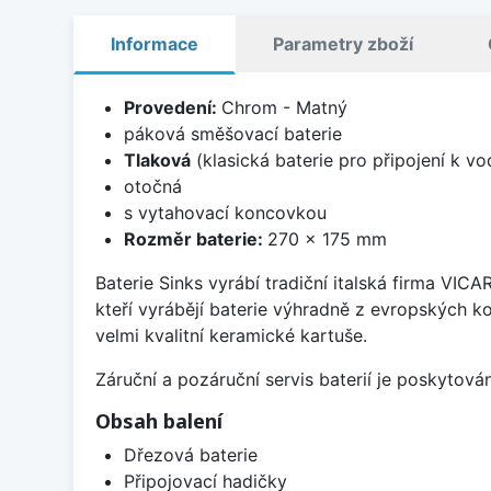
Informace
Parametry zboží
Provedení:
Chrom - Matný
páková směšovací baterie
Tlaková
(klasická baterie pro připojení k v
otočná
s vytahovací koncovkou
Rozměr baterie:
270 x 175 mm
Baterie Sinks vyrábí tradiční italská firma VIC
kteří vyrábějí baterie výhradně z evropských k
velmi kvalitní keramické kartuše.
Záruční a pozáruční servis baterií je poskytov
Obsah balení
Dřezová baterie
Připojovací hadičky