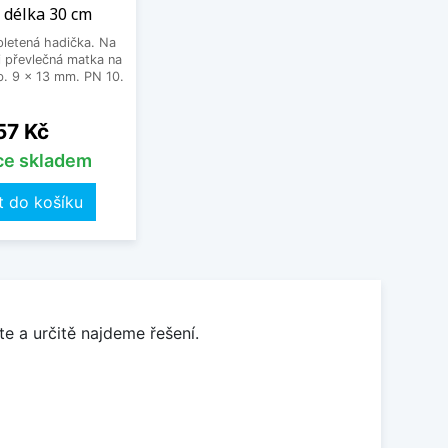
 délka 30 cm
letená hadička. Na
 převlečná matka na
. 9 x 13 mm. PN 10.
Cena
57 Kč
íce skladem
t do košíku
e a určitě najdeme řešení.