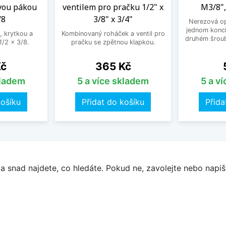
vou pákou
ventilem pro pračku 1/2" x
M3/8",
/8
3/8" x 3/4"
Nerezová op
jednom konci
, krytkou a
Kombinovaný roháček a ventil pro
druhém šroub
/2 x 3/8.
pračku se zpětnou klapkou.
Cena
Kč
365 Kč
kladem
5 a více skladem
5 a v
košíku
Přidat do košíku
Přida
a snad najdete, co hledáte. Pokud ne, zavolejte nebo napišt