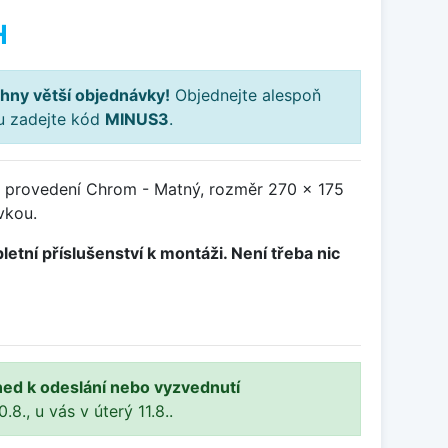
H
hny větší objednávky!
Objednejte alespoň
ku zadejte kód
MINUS3
.
, provedení Chrom - Matný, rozměr 270 x 175
vkou.
letní příslušenství k montáži. Není třeba nic
ned k odeslání nebo vyzvednutí
8., u vás v úterý 11.8..