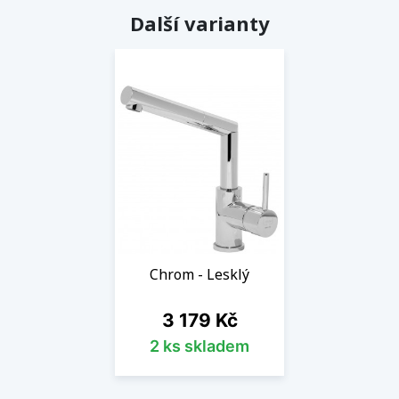
Další varianty
Chrom - Lesklý
Cena
3 179 Kč
2 ks skladem