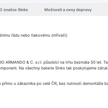
O značce Sinks
Možnosti a ceny dopravy
odnímu řádu nebo tlakovému ohřívači)
ARIO ARMANDO & C. s.r.l. působící na trhu bezmála 50 let. T
omponent. Na všechny baterie Sinks tak poskytujeme záruku 
án přímo u zákazníka po celé ČR, bez nutnosti demontáže ba