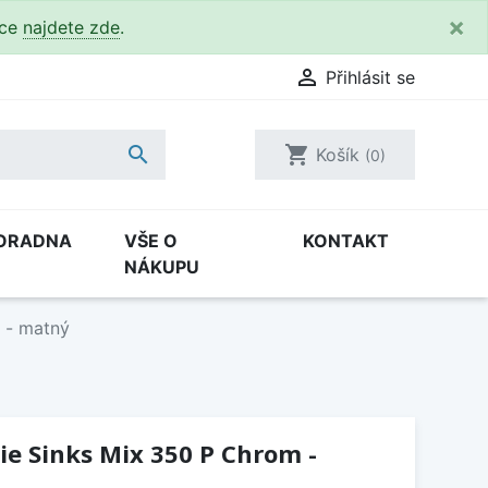
×
kce
najdete zde
.

Přihlásit se

shopping_cart
Košík
(0)
ORADNA
VŠE O
KONTAKT
NÁKUPU
 - matný
e Sinks Mix 350 P Chrom -