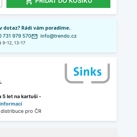

PŘIDAT DO KOŠÍKU
iv dotaz? Rádi vám poradíme.
 731 979 570
info@trendo.cz
mail_outline
 9-12, 13-17
L
5 let na kartuši -
informací
 distribuce pro ČR