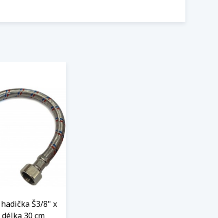
hadička Š3/8" x
 délka 30 cm