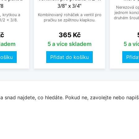
/8
3/8" x 3/4"
Nerezová op
jednom konci
, krytkou a
Kombinovaný roháček a ventil pro
druhém šroub
/2 x 3/8.
pračku se zpětnou klapkou.
Cena
Kč
365 Kč
kladem
5 a více skladem
5 a v
košíku
Přidat do košíku
Přida
a snad najdete, co hledáte. Pokud ne, zavolejte nebo napišt