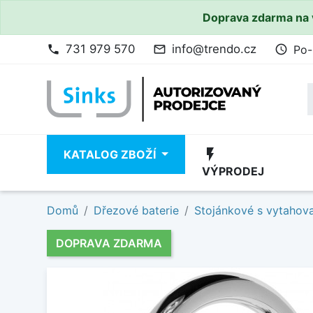
Doprava zdarma na 
731 979 570
info@trendo.cz
Po-
phone
mail_outline
access_time
flash_on
KATALOG ZBOŽÍ
VÝPRODEJ
Domů
Dřezové baterie
Stojánkové s vytahov
DOPRAVA ZDARMA