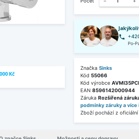
Počet
−
+
Jakýkol
+420
phone
Po-Pá
Značka
Sinks
000 Kč
Kód
55066
Kód výrobce
AVMI35PC
EAN
8596142000944
Záruka
Rozšířená záruka 
podmínky záruky a více 
Zboží pochází z oficiální
O značce Sinks
Možnosti a ceny dopravy