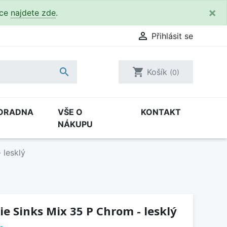
×
kce
najdete zde
.

Přihlásit se

shopping_cart
Košík
(0)
ORADNA
VŠE O
KONTAKT
NÁKUPU
 lesklý
e Sinks Mix 35 P Chrom - lesklý