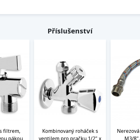
Příslušenství
s filtrem,
Kombinovaný roháček s
Nerezová 
vou pákou
ventilem pro pračku 1/2" x
M3/8",