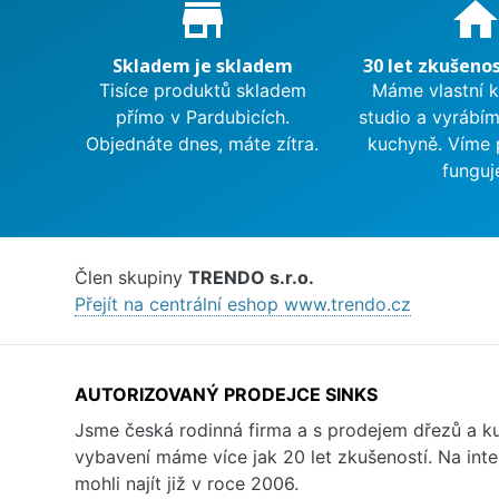
Proč nakupovat u nás?
store_mall_directory
hom
Skladem je skladem
30 let zkušenos
Tisíce produktů skladem
Máme vlastní 
přímo v Pardubicích.
studio a vyrábí
Objednáte dnes, máte zítra.
kuchyně. Víme 
funguj
Člen skupiny
TRENDO s.r.o.
Přejít na centrální eshop www.trendo.cz
AUTORIZOVANÝ PRODEJCE SINKS
Jsme česká rodinná firma a s prodejem dřezů a 
vybavení máme více jak 20 let zkušeností. Na inte
mohli najít již v roce 2006.