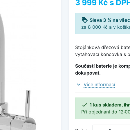
3 999 Kč
s DP
loyalty
Sleva 3 % na všec
za 8 000 Kč a v koší
Stojánková dřezová bate
vytahovací koncovka s p
Součástí baterie je komp
dokupovat.
expand_more
Více informací

1 kus skladem, ih
Při objednání do 12:00