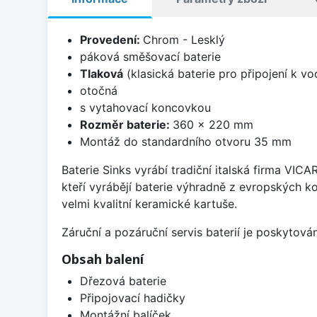
Provedení:
Chrom - Lesklý
páková směšovací baterie
Tlaková
(klasická baterie pro připojení k v
otočná
s vytahovací koncovkou
Rozměr baterie:
360 x 220 mm
Montáž do standardního otvoru 35 mm
Baterie Sinks vyrábí tradiční italská firma VIC
kteří vyrábějí baterie výhradně z evropských k
velmi kvalitní keramické kartuše.
Záruční a pozáruční servis baterií je poskytov
Obsah balení
Dřezová baterie
Připojovací hadičky
Montážní balíček