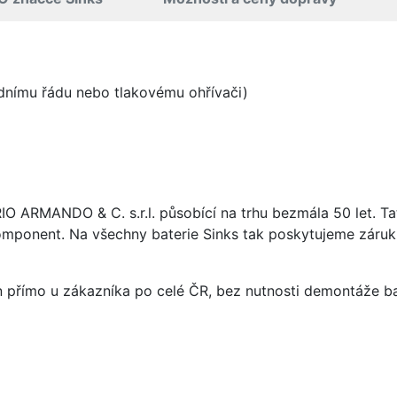
odnímu řádu nebo tlakovému ohřívači)
ARIO ARMANDO & C. s.r.l. působící na trhu bezmála 50 let. T
omponent. Na všechny baterie Sinks tak poskytujeme záruku 
án přímo u zákazníka po celé ČR, bez nutnosti demontáže ba