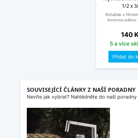
1/2 x 3
Roháček s filtrem
kovovou pákou 1
Cena
140 
5 a více s
Přidat do 
SOUVISEJÍCÍ ČLÁNKY Z NAŠÍ PORADNY
Nevíte jak vybrat? Nahlédněte do naší poradny 