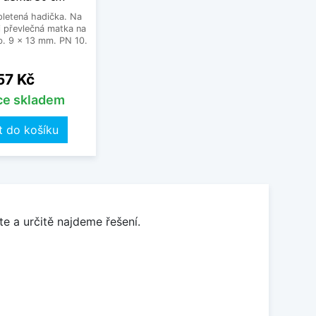
letená hadička. Na
 převlečná matka na
. 9 x 13 mm. PN 10.
Cena
57 Kč
íce skladem
t do košíku
e a určitě najdeme řešení.