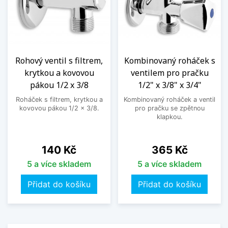
Rohový ventil s filtrem,
Kombinovaný roháček s
krytkou a kovovou
ventilem pro pračku
pákou 1/2 x 3/8
1/2" x 3/8" x 3/4"
Roháček s filtrem, krytkou a
Kombinovaný roháček a ventil
kovovou pákou 1/2 x 3/8.
pro pračku se zpětnou
klapkou.
Cena
Cena
140 Kč
365 Kč
5 a více skladem
5 a více skladem
Přidat do košíku
Přidat do košíku