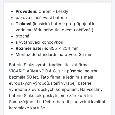
Provedení:
Chrom - Lesklý
páková směšovací baterie
Tlaková
(klasická baterie pro připojení k
vodnímu řádu nebo tlakovému ohřívači)
otočná
s vytahovací koncovkou
Rozměr baterie:
355 x 254 mm
Montáž do standardního otvoru 35 mm
Baterie Sinks vyrábí tradiční italská firma
VICARIO ARMANDO & C. s.r.l. působící na trhu
bezmála 50 let. Tato firma je jedním z mála
evropských výrobců, kteří vyrábějí baterie
výhradně z evropských komponent. Na všechny
baterie Sinks tak poskytujeme záruku 5 let.
Samozřejmostí u těchto baterií jsou velmi kvalitní
keramické kartuše.