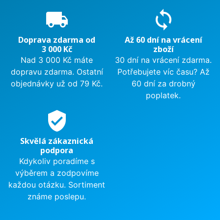
local_shipping
sync
Doprava zdarma od
Až 60 dní na vrácení
3 000 Kč
zboží
Nad 3 000 Kč máte
30 dní na vrácení zdarma.
dopravu zdarma. Ostatní
Potřebujete víc času? Až
objednávky už od 79 Kč.
60 dní za drobný
poplatek.
verified_user
Skvělá zákaznická
podpora
Kdykoliv poradíme s
výběrem a zodpovíme
každou otázku. Sortiment
známe poslepu.