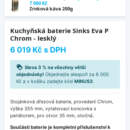
7 000 Kč
Zrnková káva 200g
Kuchyňská baterie Sinks Eva P
Chrom - lesklý
6 019 Kč
s DPH
loyalty
Sleva 3 % na všechny větší
objednávky!
Objednejte alespoň za 8 000
Kč a v košíku zadejte kód
MINUS3
.
Stojánková dřezová baterie, provedení Chrom,
výška 355 mm, vytahovací koncovka s
perlátorem, pro otvor 35 mm, otočná.
Součástí baterie je kompletní příslušenství k