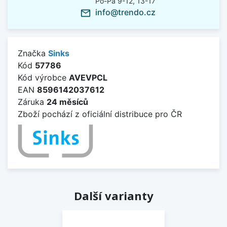
Po-Pá 9-12, 13-17
info@trendo.cz
mail_outline
Značka
Sinks
Kód
57786
Kód výrobce
AVEVPCL
EAN
8596142037612
Záruka
24 měsíců
Zboží pochází z oficiální distribuce pro ČR
Další varianty