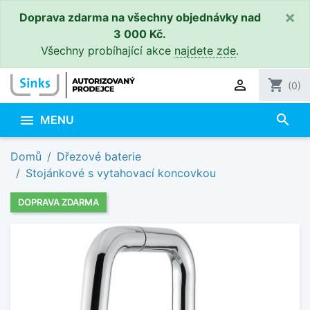
×
Doprava zdarma na všechny objednávky nad
3 000 Kč.
Všechny probíhající akce
najdete zde
.

shopping_cart
(0)
search

MENU
Domů
Dřezové baterie
Stojánkové s vytahovací koncovkou
DOPRAVA ZDARMA