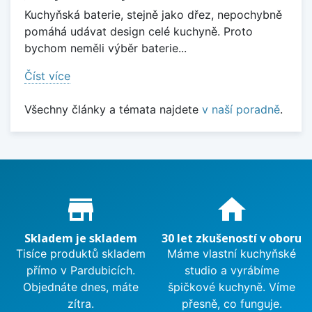
Kuchyňská baterie, stejně jako dřez, nepochybně
pomáhá udávat design celé kuchyně. Proto
bychom neměli výběr baterie...
Číst více
Všechny články a témata najdete
v naší poradně
.
Proč nakupovat u nás?
store_mall_directory
home
Skladem je skladem
30 let zkušeností v oboru
Tisíce produktů skladem
Máme vlastní kuchyňské
přímo v Pardubicích.
studio a vyrábíme
Objednáte dnes, máte
špičkové kuchyně. Víme
zítra.
přesně, co funguje.