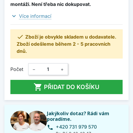
montáži. Není třeba nic dokupovat.
expand_more
Více informací

Zboží je obvykle skladem u dodavatele.
Zboží odešleme během 2 - 5 pracovních
dnů.
Počet
−
+

PŘIDAT DO KOŠÍKU
Jakýkoliv dotaz? Rádi vám
poradíme.
+420 731 979 570
phone