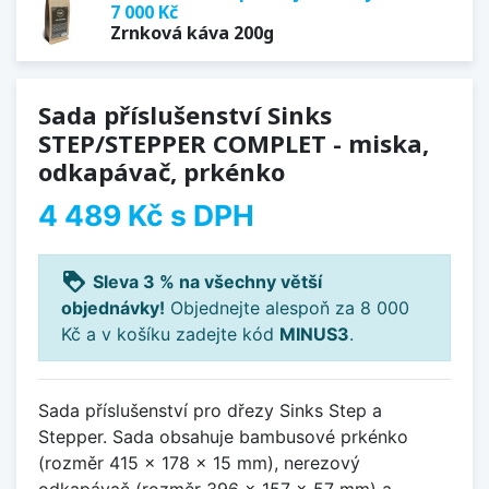
7 000 Kč
Zrnková káva 200g
Sada příslušenství Sinks
STEP/STEPPER COMPLET - miska,
odkapávač, prkénko
4 489 Kč
s DPH
loyalty
Sleva 3 % na všechny větší
objednávky!
Objednejte alespoň za 8 000
Kč a v košíku zadejte kód
MINUS3
.
Sada příslušenství pro dřezy Sinks Step a
Stepper. Sada obsahuje bambusové prkénko
(rozměr 415 x 178 x 15 mm), nerezový