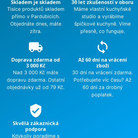
Skladem je skladem
30 let zkušeností v oboru
Tisíce produktů skladem
Máme vlastní kuchyňské
přímo v Pardubicích.
studio a vyrábíme
Objednáte dnes, máte
špičkové kuchyně. Víme
zítra.
přesně, co funguje.
local_shipping
sync
Doprava zdarma od
Až 60 dní na vrácení
3 000 Kč
zboží
Nad 3 000 Kč máte
30 dní na vrácení zdarma.
dopravu zdarma. Ostatní
Potřebujete víc času? Až
objednávky už od 79 Kč.
60 dní za drobný
poplatek.
verified_user
Skvělá zákaznická
podpora
Kdykoliv poradíme s