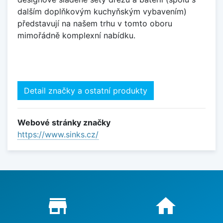
dalším doplňkovým kuchyňským vybavením)
představují na našem trhu v tomto oboru
mimořádně komplexní nabídku.
Detail značky a ostatní produkty
Webové stránky značky
https://www.sinks.cz/
Proč nakupovat u nás?
store_mall_directory
home