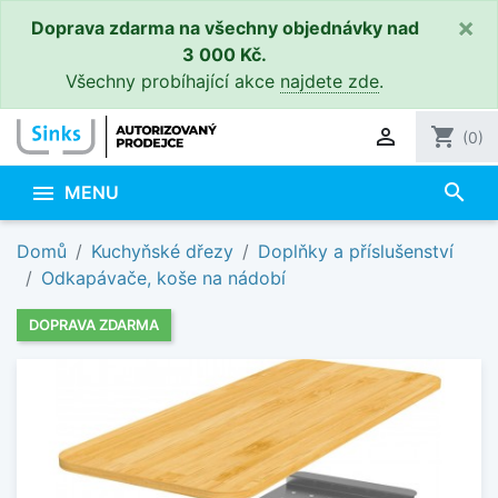
×
Doprava zdarma na všechny objednávky nad
3 000 Kč.
Všechny probíhající akce
najdete zde
.

shopping_cart
(0)
search

MENU
Domů
Kuchyňské dřezy
Doplňky a příslušenství
Odkapávače, koše na nádobí
DOPRAVA ZDARMA