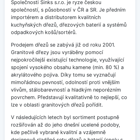
Společnosti Sinks s.r.o. je ryze českou
společností, s působností v ČR a SR. Je předním
importérem a distributorem kvalitních
kuchyňských dřezů, dřezových baterií a systémů
odpadkových košů/sortérů.
Prodejem dřezů se zabývá již od roku 2001.
Granitové dřezy jsou vyráběny pomocí
nejpokročilejší existující technologie, využívající
spojení vysokého obsahu kamene (min. 80 %) a
akrylátového pojiva. Díky tomu se vyznačují
mimořádnou pevností, odolností proti vnějším
vlivům, stálobarevností a hladkým neporézním
povrchem. Představují kvalitativně to nejlepší, co
lze v oblasti granitových dřezů pořídit.
V následujících letech byl sortiment postupně
rozšiřován až do jeho dnešní ucelené podoby,
kde pečlivě vybrané kvalitní a vzájemně
designově sladěné sety dřezů a baterií (spolu s