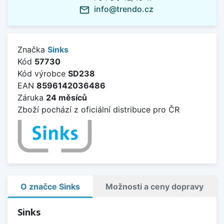
info@trendo.cz
mail_outline
Značka
Sinks
Kód
57730
Kód výrobce
SD238
EAN
8596142036486
Záruka
24 měsíců
Zboží pochází z oficiální distribuce pro ČR
O značce Sinks
Možnosti a ceny dopravy
Sinks