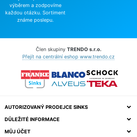
výběrem a zodpovíme
každou otázku. Sortiment
známe poslepu.
Člen skupiny
TRENDO s.r.o.
Přejít na centrální eshop www.trendo.cz
AUTORIZOVANÝ PRODEJCE SINKS
DŮLEŽITÉ INFORMACE
MŮJ ÚČET