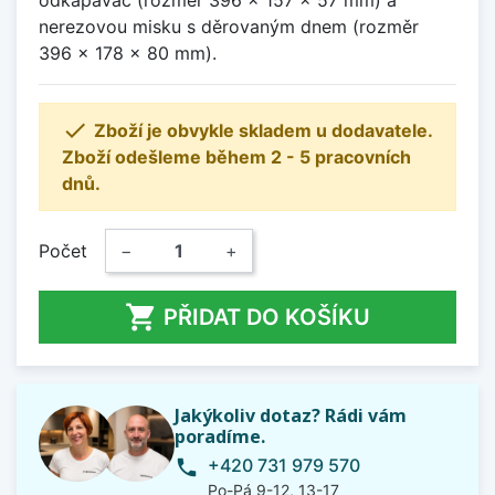
odkapávač (rozměr 396 x 157 x 57 mm) a
nerezovou misku s děrovaným dnem (rozměr
396 x 178 x 80 mm).

Zboží je obvykle skladem u dodavatele.
Zboží odešleme během 2 - 5 pracovních
dnů.
Počet
−
+

PŘIDAT DO KOŠÍKU
Jakýkoliv dotaz? Rádi vám
poradíme.
+420 731 979 570
phone
Po-Pá 9-12, 13-17