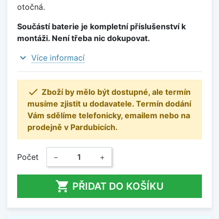
otočná.
Součástí baterie je kompletní příslušenství k
montáži. Není třeba nic dokupovat.
expand_more
Více informací

Zboží by mělo být dostupné, ale termín
musíme zjistit u dodavatele. Termín dodání
Vám sdělíme telefonicky, emailem nebo na
prodejně v Pardubicích.
Počet
−
+

PŘIDAT DO KOŠÍKU