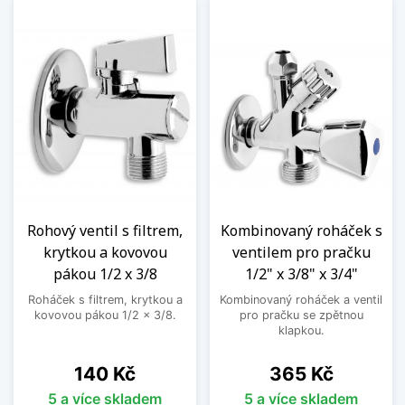
Rohový ventil s filtrem,
Kombinovaný roháček s
krytkou a kovovou
ventilem pro pračku
pákou 1/2 x 3/8
1/2" x 3/8" x 3/4"
Roháček s filtrem, krytkou a
Kombinovaný roháček a ventil
kovovou pákou 1/2 x 3/8.
pro pračku se zpětnou
klapkou.
Cena
Cena
140 Kč
365 Kč
5 a více skladem
5 a více skladem