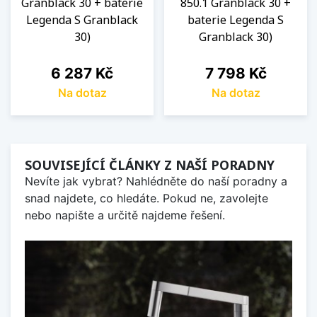
Granblack 30 + baterie
850.1 Granblack 30 +
Legenda S Granblack
baterie Legenda S
30)
Granblack 30)
Cena
Cena
6 287 Kč
7 798 Kč
Na dotaz
Na dotaz
SOUVISEJÍCÍ ČLÁNKY Z NAŠÍ PORADNY
Nevíte jak vybrat? Nahlédněte do naší poradny a
snad najdete, co hledáte. Pokud ne, zavolejte
nebo napište a určitě najdeme řešení.