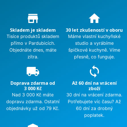
Proč nakupovat u nás?
store_mall_directory
home
Skladem je skladem
30 let zkušeností v oboru
Tisíce produktů skladem
Máme vlastní kuchyňské
přímo v Pardubicích.
studio a vyrábíme
Objednáte dnes, máte
špičkové kuchyně. Víme
zítra.
přesně, co funguje.
local_shipping
sync
Doprava zdarma od
Až 60 dní na vrácení
3 000 Kč
zboží
Nad 3 000 Kč máte
30 dní na vrácení zdarma.
dopravu zdarma. Ostatní
Potřebujete víc času? Až
objednávky už od 79 Kč.
60 dní za drobný
poplatek.