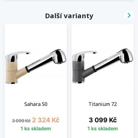

Další varianty
Sahara 50
Titanium 72
Běžná cena
Cena
Cena
2 324 Kč
3 099 Kč
3 099 Kč
1 ks skladem
1 ks skladem