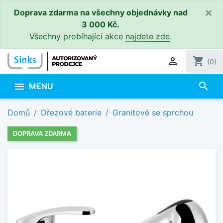
×
Doprava zdarma na všechny objednávky nad
3 000 Kč.
Všechny probíhající akce
najdete zde
.

shopping_cart
(0)
search

MENU
Domů
Dřezové baterie
Granitové se sprchou
DOPRAVA ZDARMA