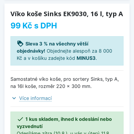
Víko koše Sinks EK9030, 16 l, typ A
99 Kč
s DPH
loyalty
Sleva 3 % na všechny větší
objednávky!
Objednejte alespoň za 8 000
Kč a v košíku zadejte kód
MINUS3
.
Samostatné víko koše, pro sortery Sinks, typ A,
na 16l koše, rozměr 220 x 300 mm.
expand_more
Více informací

1 kus skladem, ihned k odeslání nebo
vyzvednutí
Odesíláme zítra (10.8.), u vás v úterý 11.8..