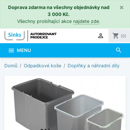
×
Doprava zdarma na všechny objednávky nad
3 000 Kč.
Všechny probíhající akce
najdete zde
.

shopping_cart
(0)
search

MENU
Domů
Odpadkové koše
Doplňky a náhradní díly