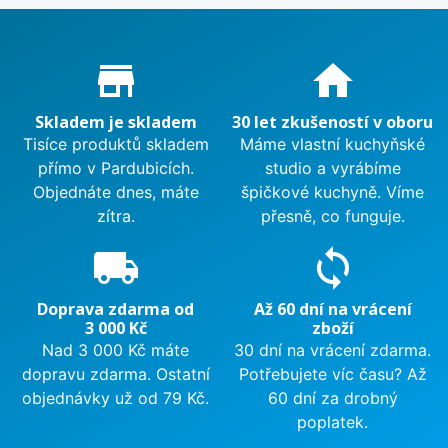
Proč nakupovat u nás?
store_mall_directory
home
Skladem je skladem
30 let zkušeností v oboru
Tisíce produktů skladem
Máme vlastní kuchyňské
přímo v Pardubicích.
studio a vyrábíme
Objednáte dnes, máte
špičkové kuchyně. Víme
zítra.
přesně, co funguje.
local_shipping
sync
Doprava zdarma od
Až 60 dní na vrácení
3 000 Kč
zboží
Nad 3 000 Kč máte
30 dní na vrácení zdarma.
dopravu zdarma. Ostatní
Potřebujete víc času? Až
objednávky už od 79 Kč.
60 dní za drobný
poplatek.