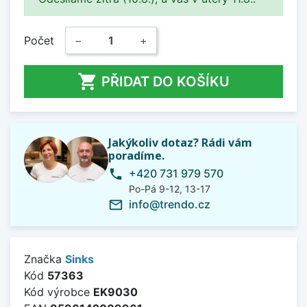
Počet
−
+

PŘIDAT DO KOŠÍKU
Jakýkoliv dotaz? Rádi vám
poradíme.
+420 731 979 570
phone
Po-Pá 9-12, 13-17
info@trendo.cz
mail_outline
Značka
Sinks
Kód
57363
Kód výrobce
EK9030