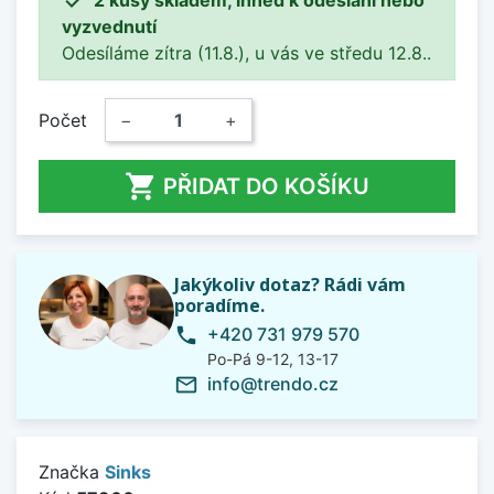
vyzvednutí
Odesíláme zítra (11.8.), u vás ve středu 12.8..
Počet
−
+

PŘIDAT DO KOŠÍKU
Jakýkoliv dotaz? Rádi vám
poradíme.
+420 731 979 570
phone
Po-Pá 9-12, 13-17
info@trendo.cz
mail_outline
Značka
Sinks