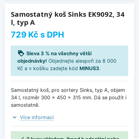
Samostatný koš Sinks EK9092, 34
l, typ A
729 Kč
s DPH
loyalty
Sleva 3 % na všechny větší
objednávky!
Objednejte alespoň za 8 000
Kč a v košíku zadejte kód
MINUS3
.
Samostatný koš, pro sortery Sinks, typ A, objem
34 l, rozměr 300 x 450 x 315 mm. Dá se použít i
samostatně.
expand_more
Více informací

2 kusy skladem, ihned k odeslání nebo