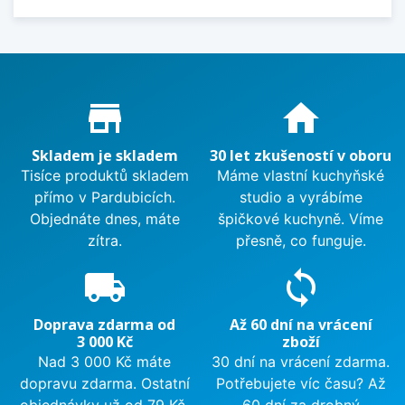
Proč nakupovat u nás?
store_mall_directory
home
Skladem je skladem
30 let zkušeností v oboru
Tisíce produktů skladem
Máme vlastní kuchyňské
přímo v Pardubicích.
studio a vyrábíme
Objednáte dnes, máte
špičkové kuchyně. Víme
zítra.
přesně, co funguje.
local_shipping
sync
Doprava zdarma od
Až 60 dní na vrácení
3 000 Kč
zboží
Nad 3 000 Kč máte
30 dní na vrácení zdarma.
dopravu zdarma. Ostatní
Potřebujete víc času? Až