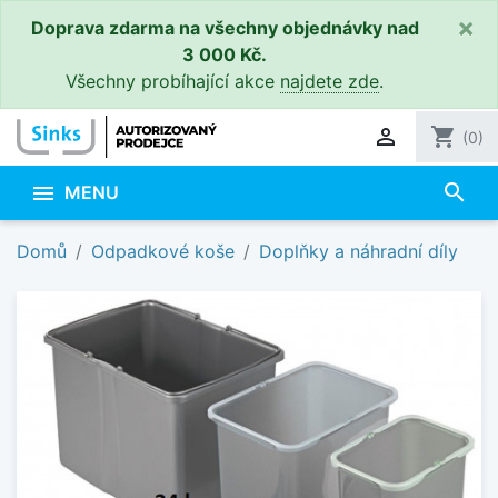
×
Doprava zdarma na všechny objednávky nad
3 000 Kč.
Všechny probíhající akce
najdete zde
.

shopping_cart
(0)
search

MENU
Domů
Odpadkové koše
Doplňky a náhradní díly