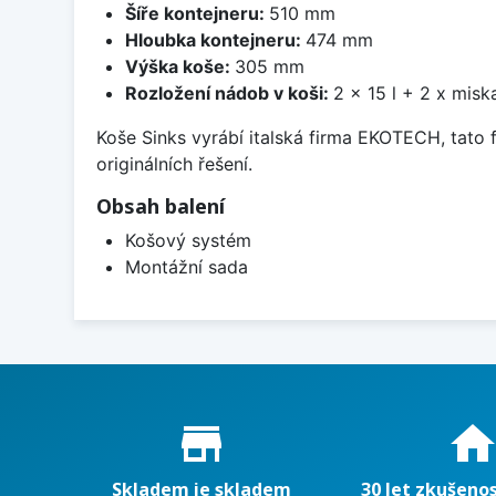
Šíře kontejneru:
510 mm
Hloubka kontejneru:
474 mm
Výška koše:
305 mm
Rozložení nádob v koši:
2 x 15 l + 2 x misk
Koše Sinks vyrábí italská firma EKOTECH, tato
originálních řešení.
Obsah balení
Košový systém
Montážní sada
Proč nakupovat u nás?
store_mall_directory
hom
Skladem je skladem
30 let zkušenos