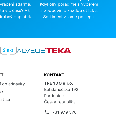
 vrácení zdarma.
Kdykoliv poradíme s výběrem
te víc času? Až
a zodpovíme každou otázku.
drobný poplatek.
Sortiment známe poslepu.
ET
KONTAKT
TRENDO s.r.o.
í objednávky
Bohdanečská 192,
se
Pardubice,
at se
Česká republika
phone
731 979 570