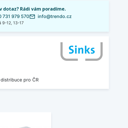
iv dotaz? Rádi vám poradíme.
 731 979 570
info@trendo.cz
mail_outline
 9-12, 13-17
 distribuce pro ČR