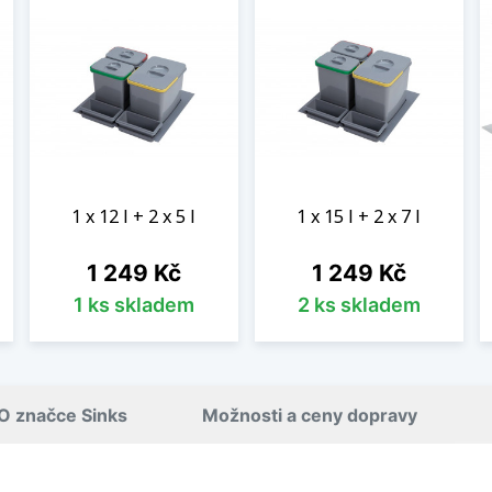
1 x 12 l + 2 x 5 l
1 x 15 l + 2 x 7 l
Cena
Cena
1 249 Kč
1 249 Kč
1 ks skladem
2 ks skladem
O značce Sinks
Možnosti a ceny dopravy