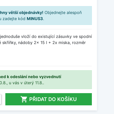
hny větší objednávky!
Objednejte alespoň
ku zadejte kód
MINUS3
.
jednoduše vloží do existující zásuvky ve spodní
é skříňky, nádoby 2x 15 l + 2x miska, rozměr
ned k odeslání nebo vyzvednutí
8., u vás v úterý 11.8..

PŘIDAT DO KOŠÍKU