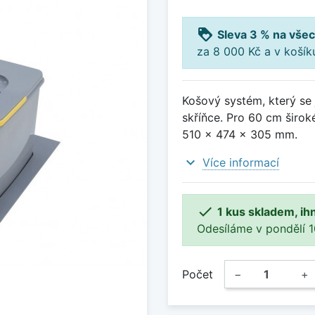
loyalty
Sleva 3 % na všec
za 8 000 Kč a v koší
Košový systém, který se 
skříňce. Pro 60 cm širok
510 x 474 x 305 mm.
expand_more
Více informací

1 kus skladem, ih
Odesíláme v pondělí 10.
Počet
−
+