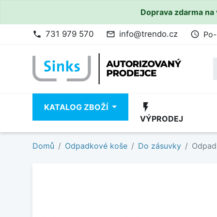
Doprava zdarma na 
731 979 570
info@trendo.cz
Po-
phone
mail_outline
access_time
flash_on
KATALOG ZBOŽÍ
VÝPRODEJ
Domů
Odpadkové koše
Do zásuvky
Odpadk