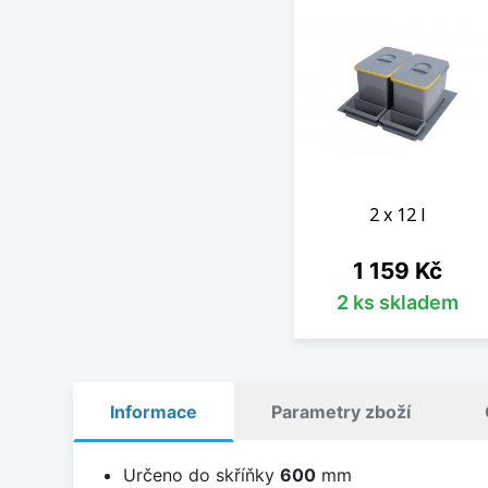
2 x 12 l
Cena
1 159 Kč
2 ks skladem
Informace
Parametry zboží
Určeno do skříňky
600
mm