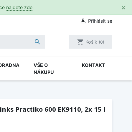
×
kce
najdete zde
.

Přihlásit se

shopping_cart
Košík
(0)
ORADNA
VŠE O
KONTAKT
NÁKUPU
nks Practiko 600 EK9110, 2x 15 l