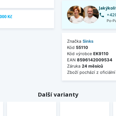
Jakýkol
+420
phone
000 Kč
Po-Pá
Značka
Sinks
Kód
55110
Kód výrobce
EK9110
EAN
8596142009534
Záruka
24 měsíců
Zboží pochází z oficiální
Další varianty