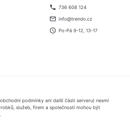
phone
736 608 124
mail_outline
info@trendo.cz
access_time
Po-Pá 9-12, 13-17
 obchodní podmínky ani další části serveru) nesmí
robků, služeb, firem a společností mohou být
.