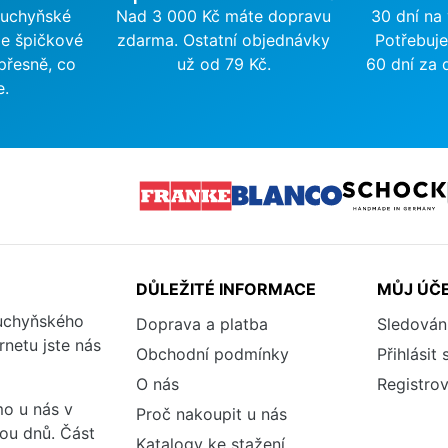
kuchyňské
Nad 3 000 Kč máte dopravu
30 dní na
me špičkové
zdarma. Ostatní objednávky
Potřebuje
přesně, co
už od 79 Kč.
60 dní za 
e.
DŮLEŽITÉ INFORMACE
MŮJ ÚČ
kuchyňského
Doprava a platba
Sledován
rnetu jste nás
Obchodní podmínky
Přihlásit 
O nás
Registrov
o u nás v
Proč nakoupit u nás
vou dnů. Část
Katalogy ke stažení