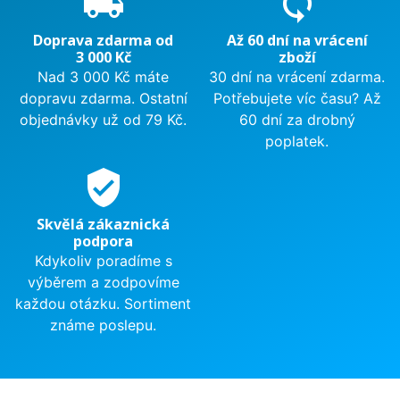
local_shipping
sync
Doprava zdarma od
Až 60 dní na vrácení
3 000 Kč
zboží
Nad 3 000 Kč máte
30 dní na vrácení zdarma.
dopravu zdarma. Ostatní
Potřebujete víc času? Až
objednávky už od 79 Kč.
60 dní za drobný
poplatek.
verified_user
Skvělá zákaznická
podpora
Kdykoliv poradíme s
výběrem a zodpovíme
každou otázku. Sortiment
známe poslepu.