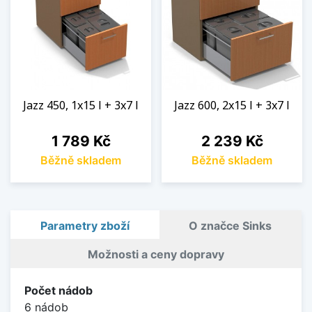
Jazz 450, 1x15 l + 3x7 l
Jazz 600, 2x15 l + 3x7 l
Cena
Cena
1 789 Kč
2 239 Kč
Běžně skladem
Běžně skladem
Parametry zboží
O značce Sinks
Možnosti a ceny dopravy
Počet nádob
6 nádob