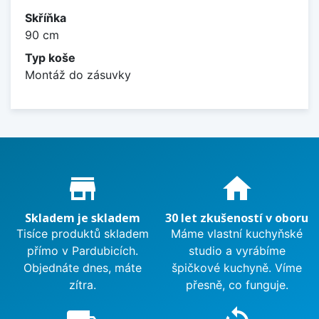
Skříňka
90 cm
Typ koše
Montáž do zásuvky
Proč nakupovat u nás?
store_mall_directory
home
Skladem je skladem
30 let zkušeností v oboru
Tisíce produktů skladem
Máme vlastní kuchyňské
přímo v Pardubicích.
studio a vyrábíme
Objednáte dnes, máte
špičkové kuchyně. Víme
zítra.
přesně, co funguje.