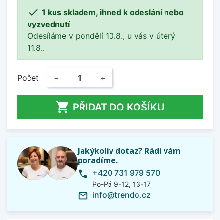

1 kus skladem, ihned k odeslání nebo
vyzvednutí
Odesíláme v pondělí 10.8., u vás v úterý
11.8..
Počet
−
+

PŘIDAT DO KOŠÍKU
Jakýkoliv dotaz? Rádi vám
poradíme.
+420 731 979 570
phone
Po-Pá 9-12, 13-17
info@trendo.cz
mail_outline