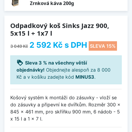
Zrnková káva 200g
Odpadkový koš Sinks Jazz 900,
5x15 l + 1x7 l
2 592 Kč
s DPH
SLEVA 15%
3 049 Kč
loyalty
Sleva 3 % na všechny větší
objednávky!
Objednejte alespoň za 8 000
Kč a v košíku zadejte kód
MINUS3
.
Košový systém k montáži do zásuvky - vloží se
do zásuvky a připevní ke dvířkům. Rozměr 300 x
845 x 461 mm, pro skříňku 900 mm, 6 nádob - 5
x 15 l a 1 x 7 l.