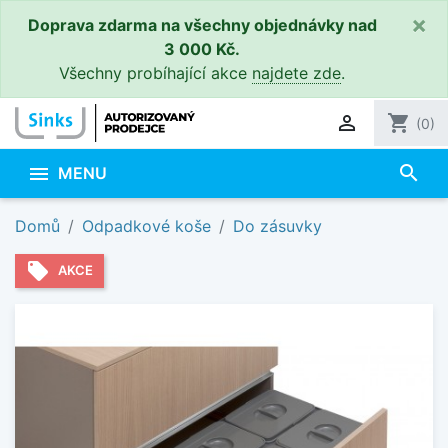
×
Doprava zdarma na všechny objednávky nad
3 000 Kč.
Všechny probíhající akce
najdete zde
.

shopping_cart
(0)
search

MENU
Domů
Odpadkové koše
Do zásuvky
local_offer
AKCE