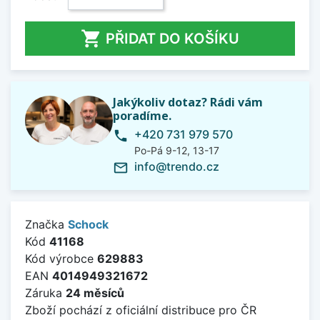

PŘIDAT DO KOŠÍKU
Jakýkoliv dotaz? Rádi vám
poradíme.
+420 731 979 570
phone
Po-Pá 9-12, 13-17
info@trendo.cz
mail_outline
Značka
Schock
Kód
41168
Kód výrobce
629883
EAN
4014949321672
Záruka
24 měsíců
Zboží pochází z oficiální distribuce pro ČR