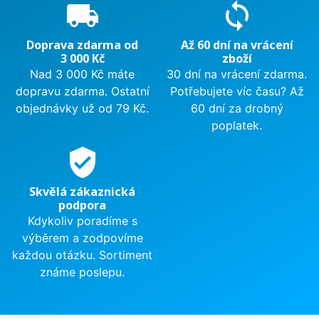
local_shipping
sync
Doprava zdarma od
Až 60 dní na vrácení
3 000 Kč
zboží
Nad 3 000 Kč máte
30 dní na vrácení zdarma.
dopravu zdarma. Ostatní
Potřebujete víc času? Až
objednávky už od 79 Kč.
60 dní za drobný
poplatek.
verified_user
Skvělá zákaznická
podpora
Kdykoliv poradíme s
výběrem a zodpovíme
každou otázku. Sortiment
známe poslepu.