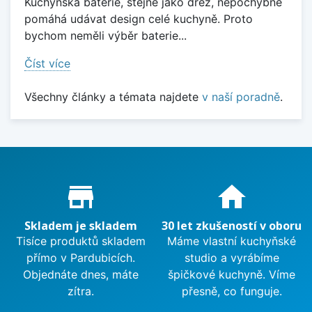
Kuchyňská baterie, stejně jako dřez, nepochybně
pomáhá udávat design celé kuchyně. Proto
bychom neměli výběr baterie...
Číst více
Všechny články a témata najdete
v naší poradně
.
Proč nakupovat u nás?
store_mall_directory
home
Skladem je skladem
30 let zkušeností v oboru
Tisíce produktů skladem
Máme vlastní kuchyňské
přímo v Pardubicích.
studio a vyrábíme
Objednáte dnes, máte
špičkové kuchyně. Víme
zítra.
přesně, co funguje.