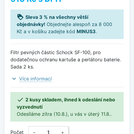
loyalty
Sleva 3 % na všechny větší
objednávky!
Objednejte alespoň za 8 000
Kč a v košíku zadejte kód
MINUS3
.
Filtr pevných částic Schock SF-100, pro
dodatečnou ochranu kartuše a perlátoru baterie.
Sada 2 ks.
expand_more
Více informací

2 kusy skladem, ihned k odeslání nebo
vyzvednutí
Odesíláme zítra (10.8.), u vás v úterý 11.8..
Počet
−
+