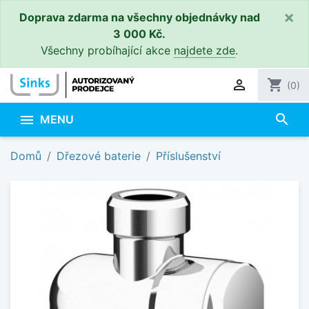
×
Doprava zdarma na všechny objednávky nad
3 000 Kč.
Všechny probíhající akce
najdete zde
.

shopping_cart
(0)
search

MENU
Domů
Dřezové baterie
Příslušenství